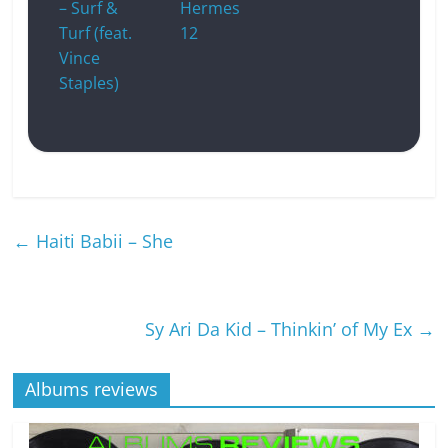
– Surf &
Hermes
Turf (feat.
12
Vince
Staples)
←
Haiti Babii – She
Sy Ari Da Kid – Thinkin’ of My Ex
→
Albums reviews