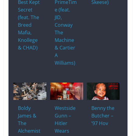
Best Kept
PrimeTim
Skeese)
Secret
e (feat.
(feat. The
JID,
Breed
Conway
Mafia,
The
Knollege
Machine
& CHAD)
& Cartier
A
Williams)
Boldy
Westside
Benny the
James &
Gunn –
Butcher –
The
Hitler
’97 Hov
Alchemist
Wears