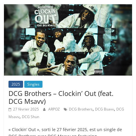
2025
Singles
DCG Brothers – Clockin’ Out (feat.
DCG Msavv)
,
,
27 février 2025
ARPOZ
DCG Brothers
DCG Bsavv
DCG
,
Msavv
DCG Shun
« Clockin’ Out », sorti le 27 février 2025, est un single de