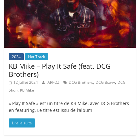
2024
Hot Track
KB Mike – Play It Safe (feat. DCG
Brothers)
,
,
12 juillet 2024
ARPOZ
DCG Brothers
DCG Bsavv
DCG
,
Shun
KB Mike
« Play It Safe » est un titre de KB Mike, avec DCG Brothers
en featuring. Le titre est issu de l’album
Lire la suite