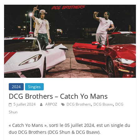
2024
Singles
DCG Brothers – Catch Yo Mans
,
,
5 juillet 2024
ARPOZ
DCG Brothers
DCG Bsavv
DCG
Shun
« Catch Yo Mans », sorti le 05 juillet 2024, est un single du
duo DCG Brothers (DCG Shun & DCG Bsavv).