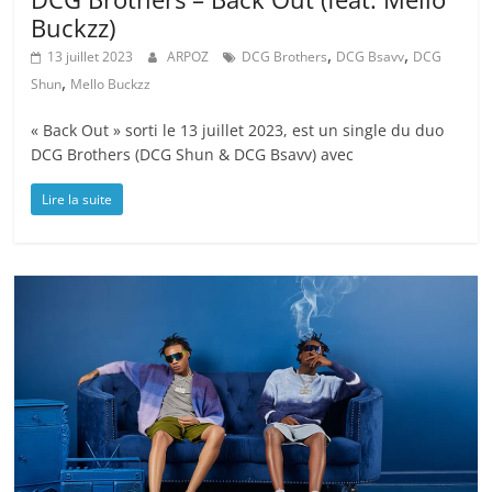
Buckzz)
,
,
13 juillet 2023
ARPOZ
DCG Brothers
DCG Bsavv
DCG
,
Shun
Mello Buckzz
« Back Out » sorti le 13 juillet 2023, est un single du duo
DCG Brothers (DCG Shun & DCG Bsavv) avec
Lire la suite