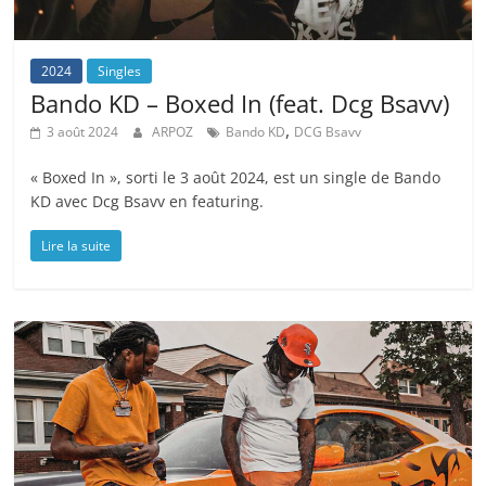
2024
Singles
Bando KD – Boxed In (feat. Dcg Bsavv)
,
3 août 2024
ARPOZ
Bando KD
DCG Bsavv
« Boxed In », sorti le 3 août 2024, est un single de Bando
KD avec Dcg Bsavv en featuring.
Lire la suite