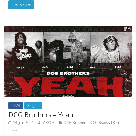
Lire la suite
2024
Singles
DCG Brothers – Yeah
,
,
14 juin 2024
ARPOZ
DCG Brothers
DCG Bsavv
DCG
Shun