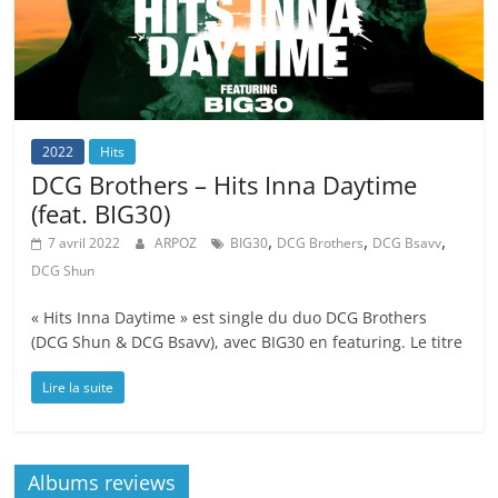
2022
Hits
DCG Brothers – Hits Inna Daytime
(feat. BIG30)
,
,
,
7 avril 2022
ARPOZ
BIG30
DCG Brothers
DCG Bsavv
DCG Shun
« Hits Inna Daytime » est single du duo DCG Brothers
(DCG Shun & DCG Bsavv), avec BIG30 en featuring. Le titre
Lire la suite
Albums reviews