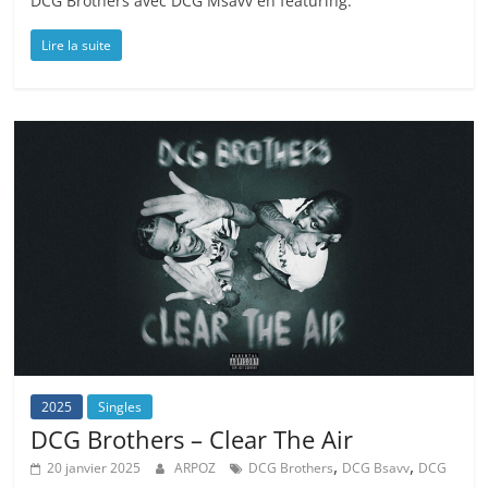
DCG Brothers avec DCG Msavv en featuring.
Lire la suite
2025
Singles
DCG Brothers – Clear The Air
,
,
20 janvier 2025
ARPOZ
DCG Brothers
DCG Bsavv
DCG