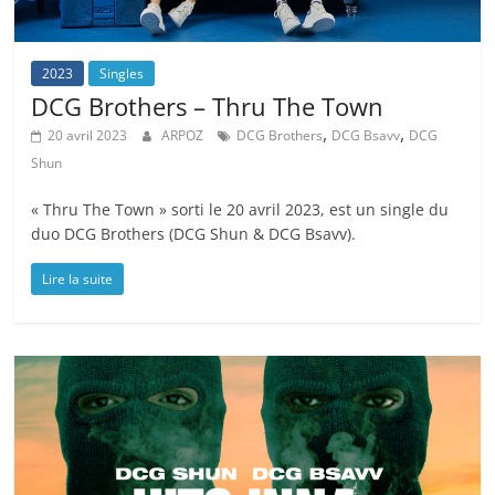
2023
Singles
DCG Brothers – Thru The Town
,
,
20 avril 2023
ARPOZ
DCG Brothers
DCG Bsavv
DCG
Shun
« Thru The Town » sorti le 20 avril 2023, est un single du
duo DCG Brothers (DCG Shun & DCG Bsavv).
Lire la suite