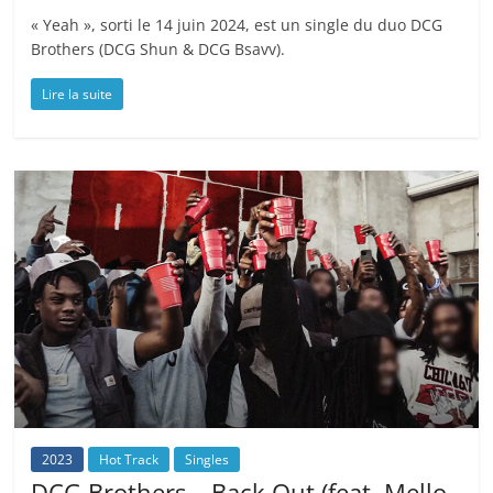
« Yeah », sorti le 14 juin 2024, est un single du duo DCG
Brothers (DCG Shun & DCG Bsavv).
Lire la suite
2023
Hot Track
Singles
DCG Brothers – Back Out (feat. Mello