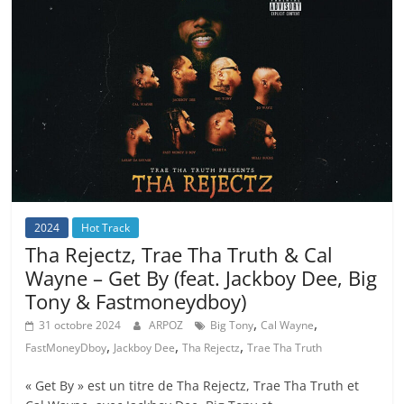
2024
Hot Track
Tha Rejectz, Trae Tha Truth & Cal
Wayne – Get By (feat. Jackboy Dee, Big
Tony & Fastmoneydboy)
,
,
31 octobre 2024
ARPOZ
Big Tony
Cal Wayne
,
,
,
FastMoneyDboy
Jackboy Dee
Tha Rejectz
Trae Tha Truth
« Get By » est un titre de Tha Rejectz, Trae Tha Truth et