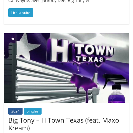
Cal Wayne, avec Jackboy Dee, Big Tony et
Lire la suite
2024
Singles
Big Tony – H Town Texas (feat. Maxo
Kream)