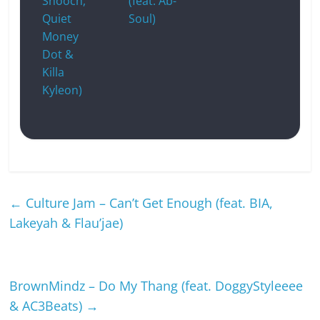
Snooch,
(feat. Ab-
Quiet
Soul)
Money
Dot &
Killa
Kyleon)
←
Culture Jam – Can’t Get Enough (feat. BIA,
Lakeyah & Flau’jae)
BrownMindz – Do My Thang (feat. DoggyStyleeee
& AC3Beats)
→