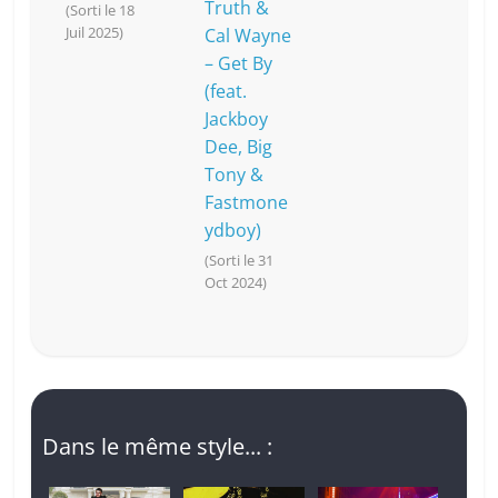
Truth &
(Sorti le 18
Juil 2025)
Cal Wayne
– Get By
(feat.
Jackboy
Dee, Big
Tony &
Fastmone
ydboy)
(Sorti le 31
Oct 2024)
Dans le même style... :