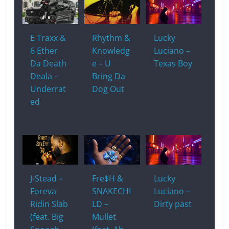
E Traxx &
Rhythm &
Lucky
6 Ether
Knowledg
Luciano –
Da Death
e – U
Texas Boy
Deala –
Bring Da
Underrat
Dog Out
ed
J-Stead –
Fre$H &
Lucky
Foreva
SNAKECHI
Luciano –
Ridin Slab
LD –
Dirty past
(feat. Big
Mullet