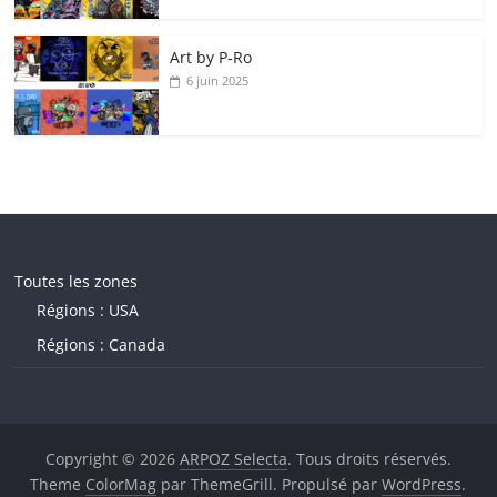
Art by P‑Ro
6 juin 2025
Toutes les zones
Régions : USA
Régions : Canada
Copyright © 2026
ARPOZ Selecta
. Tous droits réservés.
Theme
ColorMag
par ThemeGrill. Propulsé par
WordPress
.