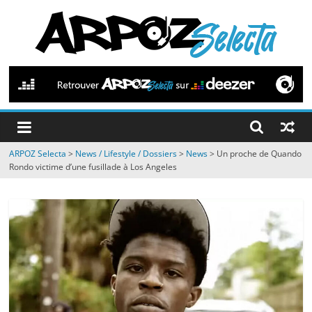
Passer
au
contenu
ARPOZ
Selecta
by
ARPOZ Selecta
>
News / Lifestyle / Dossiers
>
News
>
Un proche de Quando
ARPOZ
Rondo victime d’une fusillade à Los Angeles
&
BENNO