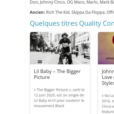
Don, Johnny Cinco, OG Maco, Marlo, Mark Bat
Ancien:
Rich The Kid, Skippa Da Floppa, Off
Quelques titres Quality Cont
Lil Baby – The Bigger
Johnn
Picture
Love 
Style
« The Bigger Picture », sorti le
12 juin 2020, est un single de
« No Lov
Lil Baby écrit pour soutenir le
2016, e
mouvement Black
Cinco a
featuri