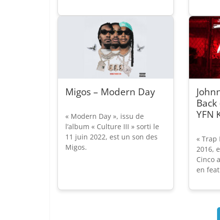
Migos – Modern Day
Johnn
Back 
YFN 
« Modern Day », issu de
l’album « Culture III » sorti le
11 juin 2022, est un son des
« Trap 
Migos.
2016, e
Cinco a
en feat