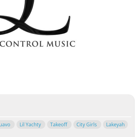
uavo
Lil Yachty
Takeoff
City Girls
Lakeyah