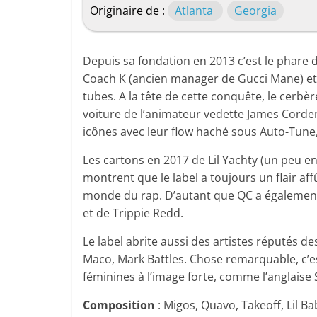
Originaire de :
Atlanta
Georgia
Depuis sa fondation en 2013 c’est le phare d
Coach K (ancien manager de Gucci Mane) et P
tubes. A la tête de cette conquête, le cerbèr
voiture de l’animateur vedette James Corden
icônes avec leur flow haché sous Auto-Tune,
Les cartons en 2017 de Lil Yachty (un peu en
montrent que le label a toujours un flair af
monde du rap. D’autant que QC a également 
et de Trippie Redd.
Le label abrite aussi des artistes réputés 
Maco, Mark Battles. Chose remarquable, c’est
féminines à l’image forte, comme l’anglaise S
Composition
: Migos, Quavo, Takeoff, Lil Bab