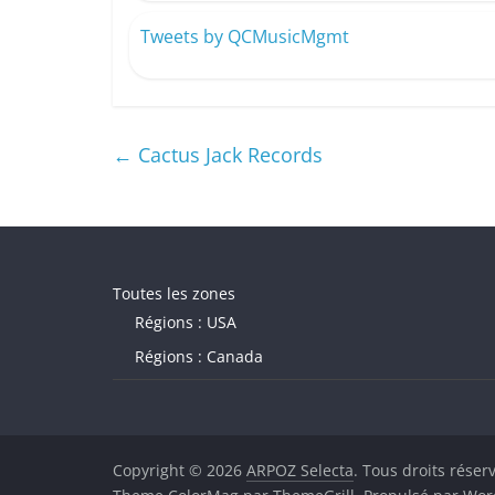
Tweets by QCMusicMgmt
←
Cactus Jack Records
Toutes les zones
Régions : USA
Régions : Canada
Copyright © 2026
ARPOZ Selecta
. Tous droits réser