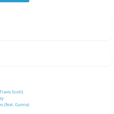
Travis Scott)
ay
es (feat. Gunna)