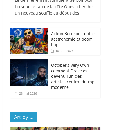
Le dernier enfant turbulent de Compton
Lorsque le rap de la côte Ouest cherche
un nouveau souffle au début des
Action Bronson : entre
gastronomie et boom
bap
10 juin 2026
October’s Very Own :
comment Drake est
devenu l’un des
artistes central du rap
moderne
28 mai 2026
Art by …