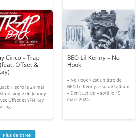
y Cinco – Trap
BEO Lil Kenny – No
(feat. Offset &
Hook
Kay)
« No Hook » est un titre de
BEO Lil Kenny, issu de l’album
Back », sorti le 24 mai
« Don’t Let Up » sorti le 15
st un single de Johnny
mars 2024.
vec Offset et YFN Kay
uring.
Plus de titres