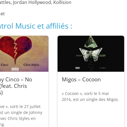
tles, Jordan Hollywood, Kollision
set
rol Music et affiliés :
y Cinco – No
Migos – Cocoon
(feat. Chris
s)
« Cocoon », sorti le 5 mai
2016, est un single des Migos.
e », sorti le 27 juillet
st un single de Johnny
vec Chris Styles en
ng.