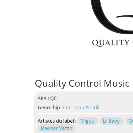
Quality Control Music
AKA : QC
Genre hip-hop :
Trap & Drill
Artistes du label :
Migos
Lil Baby
Q
Icewear Vezzo