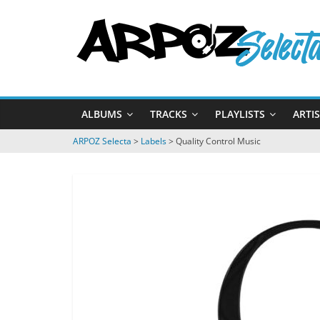
Passer
ARPOZ
au
contenu
Selecta
by
ALBUMS
TRACKS
PLAYLISTS
ARTI
ARPOZ
&
ARPOZ Selecta
>
Labels
>
Quality Control Music
BENNO