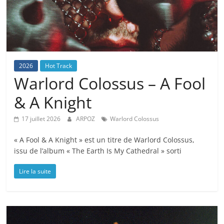
2026
Hot Track
Warlord Colossus – A Fool
& A Knight
17 juillet 2026
ARPOZ
Warlord Colossus
« A Fool & A Knight » est un titre de Warlord Colossus,
issu de l’album « The Earth Is My Cathedral » sorti
Lire la suite