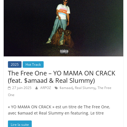
2025
Hot Track
The Free One – YO MAMA ON CRACK
(feat. $amaad & Real Slummy)
,
,
27 juin 2025
ARPOZ
$amaad
Real Slummy
The Free
One
« YO MAMA ON CRACK » est un titre de The Free One,
avec $amaad et Real Slummy en featuring. Le titre
Lire la suite