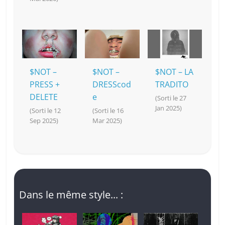
$NOT –
$NOT –
$NOT – LA
PRESS +
DRESScod
TRADITO
DELETE
e
(Sorti le 27
Jan 2025)
(Sorti le 12
(Sorti le 16
Sep 2025)
Mar 2025)
Dans le même style... :