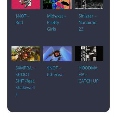
$NOT –
Midwxst –
Sinizter –
Red
Pretty
Nanaimo’
Girls
23
SXMPRA –
$NOT –
HOODMA
SHOOT
Ethereal
FIA –
SHIT (feat.
CATCH UP
Shakewell
)