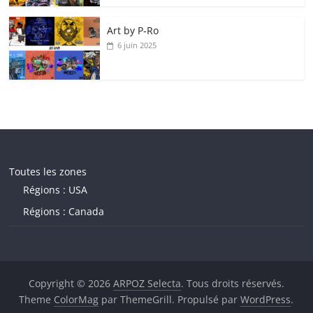
Art by P‑Ro
6 juin 2025
Toutes les zones
Régions : USA
Régions : Canada
Copyright © 2026
ARPOZ Selecta
. Tous droits réservés.
Theme
ColorMag
par ThemeGrill. Propulsé par
WordPress
.