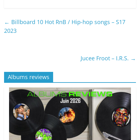
←
Billboard 10 Hot RnB / Hip-hop songs – S17
2023
Jucee Froot – I.R.S.
→
Albums reviews