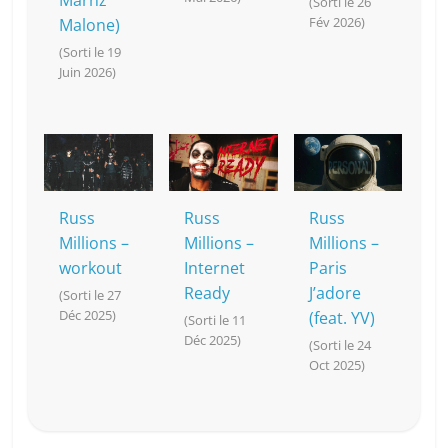
Marnz
(Sorti le 26
Fév 2026)
Malone)
(Sorti le 19
Juin 2026)
Russ
Russ
Russ
Millions –
Millions –
Millions –
workout
Internet
Paris
Ready
J’adore
(Sorti le 27
Déc 2025)
(feat. YV)
(Sorti le 11
Déc 2025)
(Sorti le 24
Oct 2025)