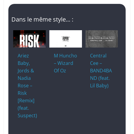
Dans le même style... :
Ariez
M Huncho
Central
Baby,
– Wizard
Cee –
Jords &
Of Oz
BAND4BA
Nadia
ND (feat.
Rose –
Lil Baby)
Risk
[Remix]
(feat.
Suspect)