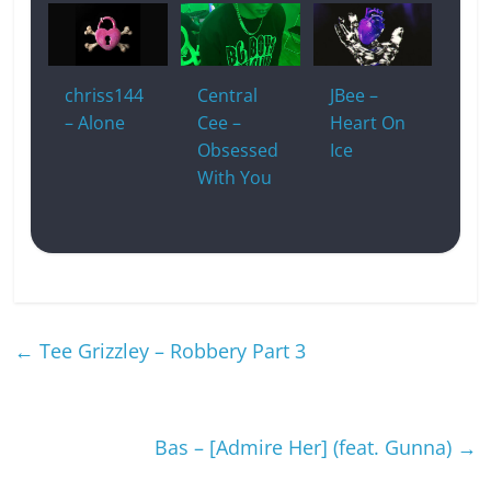
chriss144
Central
JBee –
– Alone
Cee –
Heart On
Obsessed
Ice
With You
←
Tee Grizzley – Robbery Part 3
Bas – [Admire Her] (feat. Gunna)
→