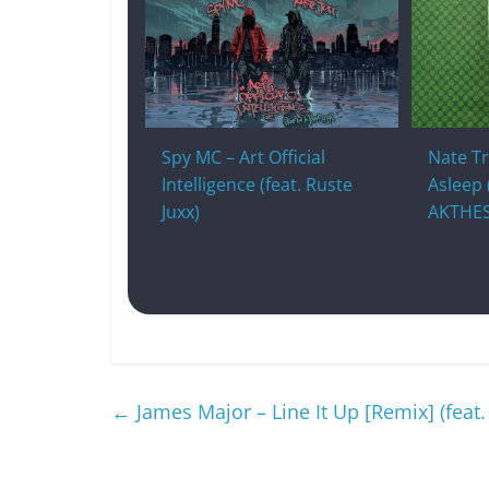
Spy MC – Art Official
Nate Tr
Intelligence (feat. Ruste
Asleep 
Juxx)
AKTHES
←
James Major – Line It Up [Remix] (feat.