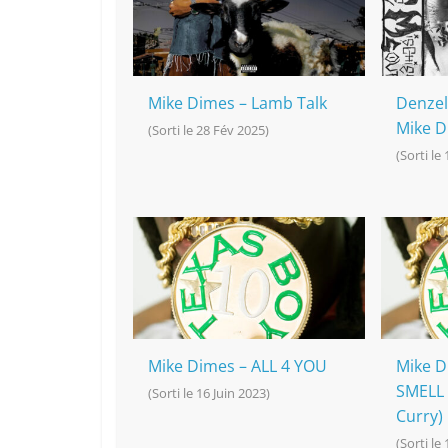
o
at
p
k
k
Mike Dimes – Lamb Talk
Denzel
Mike D
(Sorti le 28 Fév 2025)
(Sorti le 
Mike Dimes – ALL 4 YOU
Mike D
SMELL 
(Sorti le 16 Juin 2023)
Curry)
(Sorti le