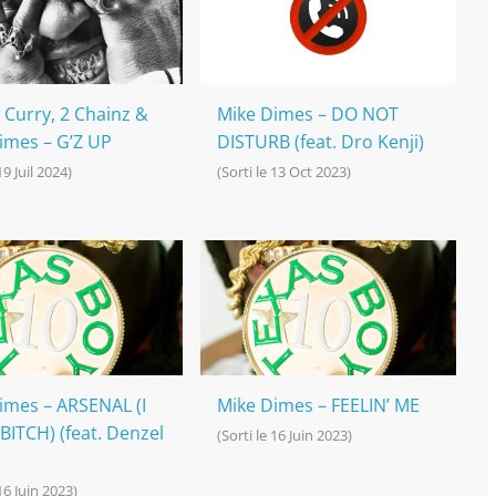
 Curry, 2 Chainz &
Mike Dimes – DO NOT
imes – G’Z UP
DISTURB (feat. Dro Kenji)
19 Juil 2024)
(Sorti le 13 Oct 2023)
imes – ARSENAL (I
Mike Dimes – FEELIN’ ME
BITCH) (feat. Denzel
(Sorti le 16 Juin 2023)
 16 Juin 2023)