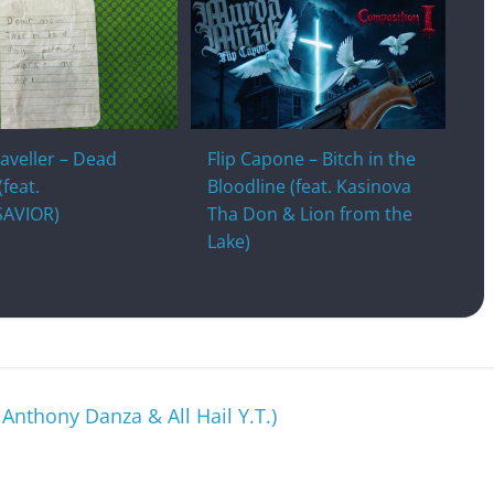
aveller – Dead
Flip Capone – Bitch in the
(feat.
Bloodline (feat. Kasinova
AVIOR)
Tha Don & Lion from the
Lake)
 Anthony Danza & All Hail Y.T.)