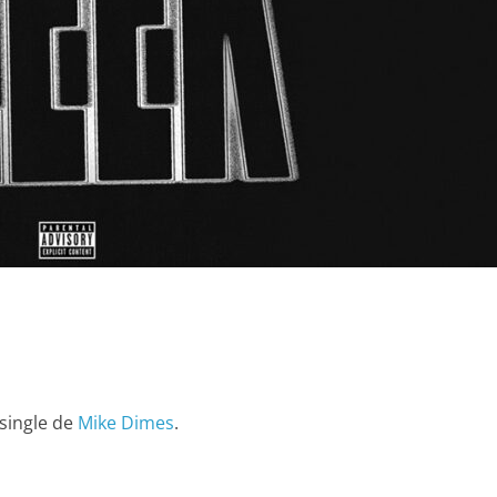
 single de
Mike Dimes
.