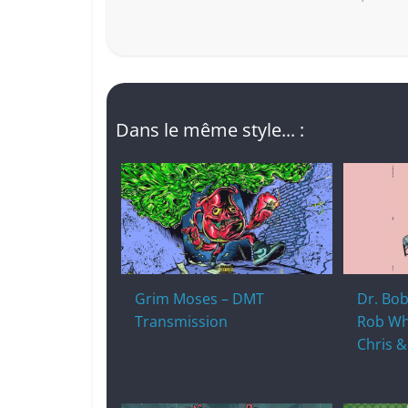
Dans le même style... :
Grim Moses – DMT
Dr. Bo
Transmission
Rob Why
Chris &