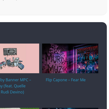
bby Banner MPC –
Flip Capone – Fear Me
 (feat. Quelle
 Rudi Devino)