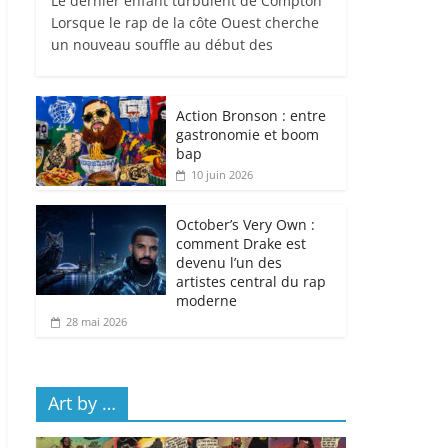
Le dernier enfant turbulent de Compton
Lorsque le rap de la côte Ouest cherche
un nouveau souffle au début des
Action Bronson : entre
gastronomie et boom
bap
10 juin 2026
October’s Very Own :
comment Drake est
devenu l’un des
artistes central du rap
moderne
28 mai 2026
Art by …