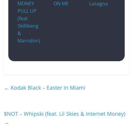
MONEY
ON ME
Lasagna
PULL UP
(feat.
Skillibeng
&
Marridon)
←
Kodak Black – Easter In Miami
$NOT – Whipski (feat. Lil Skies & Internet Money)
→