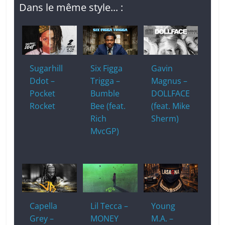
Dans le même style... :
Sugarhill
Six Figga
Gavin
Ddot –
Trigga –
Magnus –
Pocket
Bumble
DOLLFACE
Rocket
Bee (feat.
(feat. Mike
Rich
Sherm)
MvcGP)
Capella
Lil Tecca –
Young
Grey –
MONEY
M.A. –