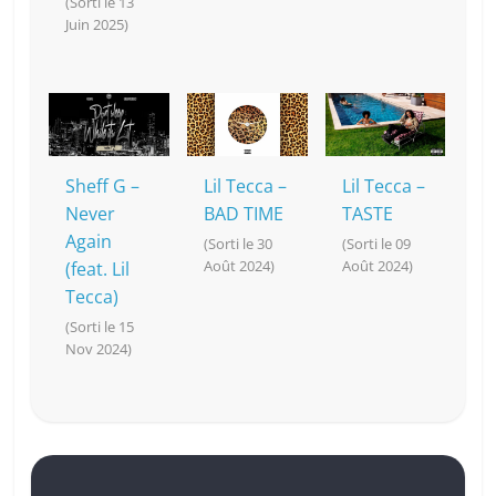
(Sorti le 13
Juin 2025)
Sheff G –
Lil Tecca –
Lil Tecca –
Never
BAD TIME
TASTE
Again
(Sorti le 30
(Sorti le 09
Août 2024)
Août 2024)
(feat. Lil
Tecca)
(Sorti le 15
Nov 2024)