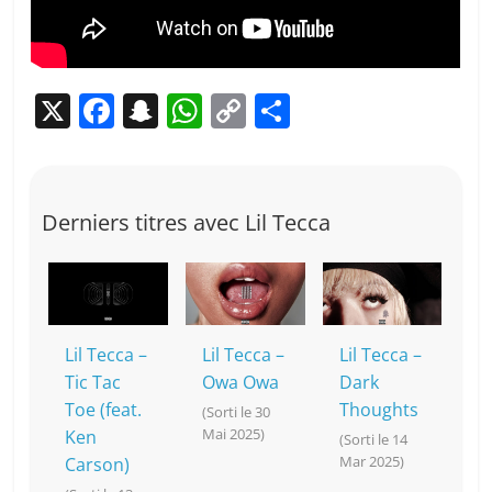
X
F
S
W
C
P
a
n
h
o
ar
c
a
at
p
ta
e
p
s
y
g
Derniers titres avec Lil Tecca
b
c
A
Li
er
o
h
p
n
o
at
p
k
k
Lil Tecca –
Lil Tecca –
Lil Tecca –
Tic Tac
Owa Owa
Dark
Toe (feat.
Thoughts
(Sorti le 30
Mai 2025)
Ken
(Sorti le 14
Mar 2025)
Carson)