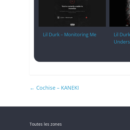
Lil Durk – Monitoring Me
Lil Dur
Unders
←
Cochise – KANEKI
Toutes les zones