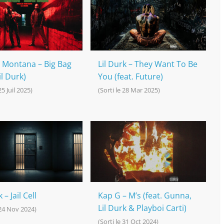
 Montana – Big Bag
Lil Durk – They Want To Be
il Durk)
You (feat. Future)
25 Juil 2025)
(Sorti le 28 Mar 2025)
 – Jail Cell
Kap G – M’s (feat. Gunna,
Lil Durk & Playboi Carti)
 24 Nov 2024)
(Sorti le 31 Oct 2024)