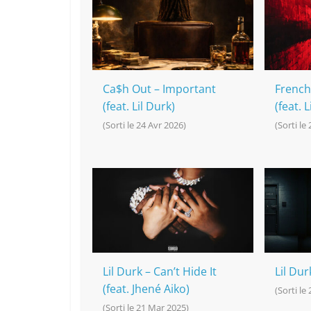
o
h
p
n
o
at
p
k
k
Ca$h Out – Important
French
(feat. Lil Durk)
(feat. L
(Sorti le 24 Avr 2026)
(Sorti le 
Lil Durk – Can’t Hide It
Lil Durk
(feat. Jhené Aiko)
(Sorti le
(Sorti le 21 Mar 2025)