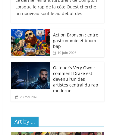
Le dernier enfant turbulent de Compton
Lorsque le rap de la côte Ouest cherche
un nouveau souffle au début des
Action Bronson : entre
gastronomie et boom
bap
10 juin 2026
October’s Very Own :
comment Drake est
devenu l’un des
artistes central du rap
moderne
28 mai 2026
Art by …