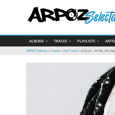
Passer
ARPOZ
au
contenu
Selecta
by
ALBUMS
TRACKS
PLAYLISTS
ARTI
ARPOZ
&
ARPOZ Selecta
>
Tracks
>
Hot Track
>
Lil Durk – All My Life (fea
BENNO