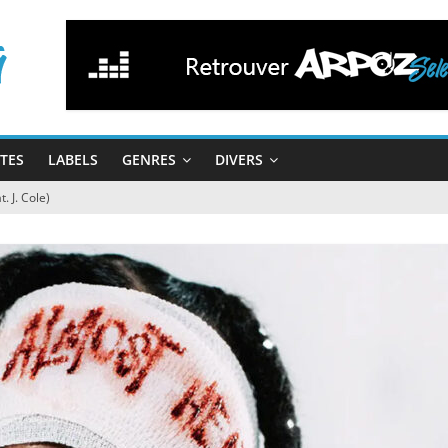
STES
LABELS
GENRES
DIVERS
t. J. Cole)