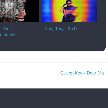
k – Don’t
Yung Tory – B.a.D
tand Me
Queen Key – Dear Ma