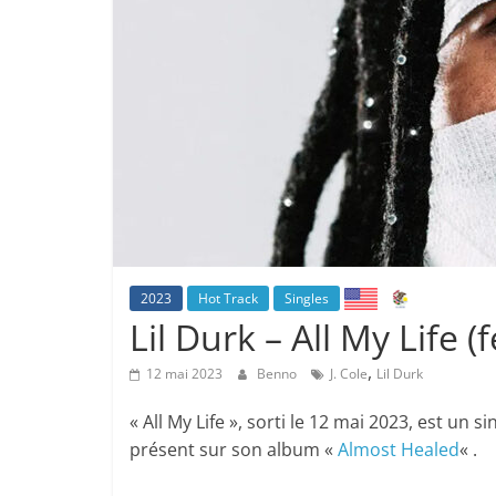
2023
Hot Track
Singles
Lil Durk – All My Life (f
,
12 mai 2023
Benno
J. Cole
Lil Durk
« All My Life », sorti le 12 mai 2023, est un s
présent sur son album «
Almost Healed
« .