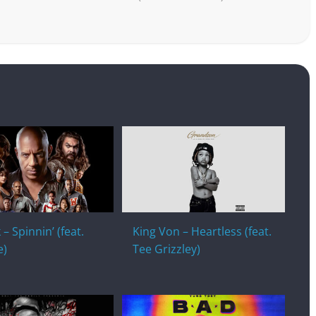
 – Spinnin’ (feat.
King Von – Heartless (feat.
e)
Tee Grizzley)