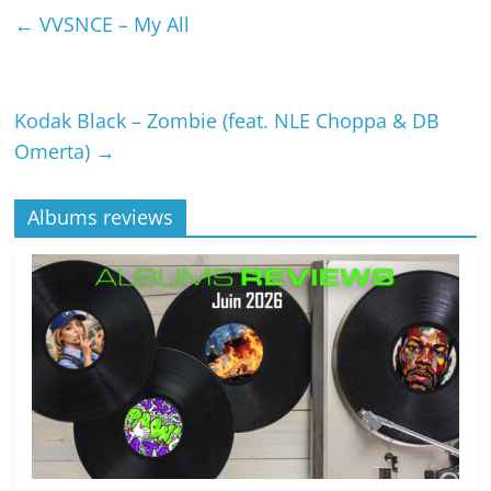
←
VVSNCE – My All
Kodak Black – Zombie (feat. NLE Choppa & DB
Omerta)
→
Albums reviews