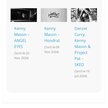
Kenny
Kenny
Denzel
Mason –
Mason –
Curry,
ANGEL
Hoodrat
Kenny
EYES
Mason &
(Sorti le 08
Nov 2024)
Project
(Sorti le 20
Nov 2024)
Pat –
SKED
(Sorti le 19
Juil 2024)