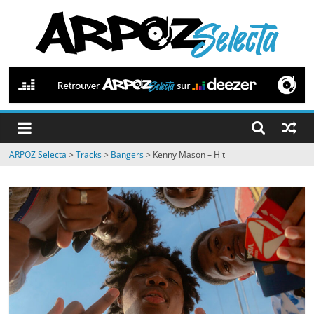
Passer
au
contenu
ARPOZ
Selecta
by
ARPOZ Selecta
>
Tracks
>
Bangers
>
Kenny Mason – Hit
ARPOZ
&
BENNO