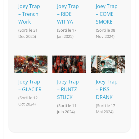
k
Joey Trap
Joey Trap
Joey Trap
– Trench
– RIDE
– COME
Work
WIT YA
SMOKE
(Sorti le 31
(Sorti le 17
(Sorti le 08
Déc 2025)
Jan 2025)
Nov 2024)
Joey Trap
Joey Trap
Joey Trap
– GLACIER
– RUNTZ
– PISS
STUCK
DRANK
(Sorti le 12
Oct 2024)
(Sorti le 11
(Sorti le 17
Juin 2024)
Mai 2024)