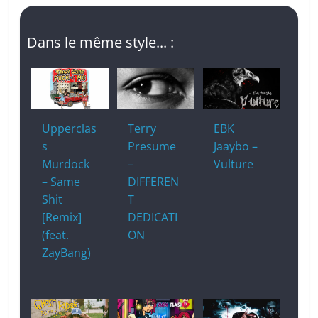
Dans le même style... :
Upperclas
Terry
EBK
s
Presume
Jaaybo –
Murdock
–
Vulture
– Same
DIFFEREN
Shit
T
[Remix]
DEDICATI
(feat.
ON
ZayBang)