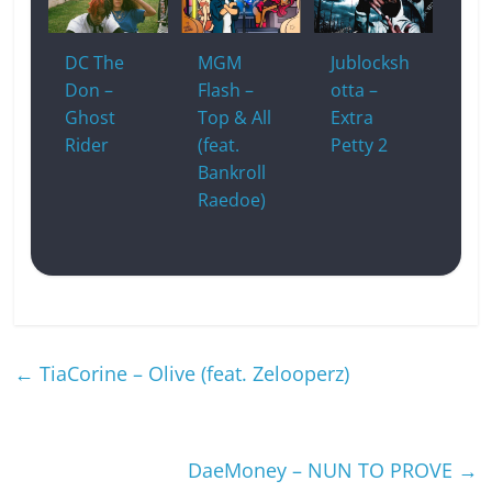
DC The
MGM
Jublocksh
Don –
Flash –
otta –
Ghost
Top & All
Extra
Rider
(feat.
Petty 2
Bankroll
Raedoe)
←
TiaCorine – Olive (feat. Zelooperz)
DaeMoney – NUN TO PROVE
→