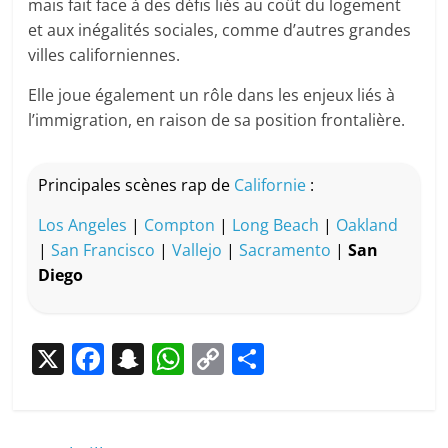
mais fait face à des défis liés au coût du logement
et aux inégalités sociales, comme d’autres grandes
villes californiennes.
Elle joue également un rôle dans les enjeux liés à
l’immigration, en raison de sa position frontalière.
Principales scènes rap de
Californie
:
Los Angeles
|
Compton
|
Long Beach
|
Oakland
|
San Francisco
|
Vallejo
|
Sacramento
|
San
Diego
X
F
S
W
C
P
a
n
h
o
ar
c
a
at
p
ta