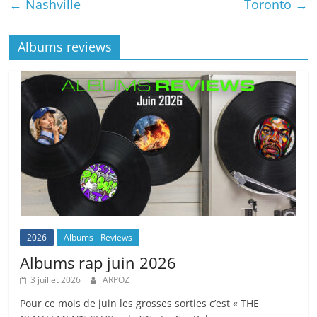
e
p
s
y
g
←
Nashville
Toronto
→
b
c
A
Li
er
o
h
p
n
Albums reviews
o
at
p
k
k
2026
Albums - Reviews
Albums rap juin 2026
3 juillet 2026
ARPOZ
Pour ce mois de juin les grosses sorties c’est « THE