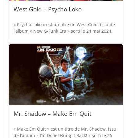
West Gold – Psycho Loko
« Psycho Loko » est un titre de West Gold, issu de
l’album « New G-Funk Era » sorti le 24 mai 2024.
Mr. Shadow – Make Em Quit
« Make Em Quit » est un titre de Mr. Shadow, issu
de l’album « I’m Done! Bring It Back! » sorti le 26