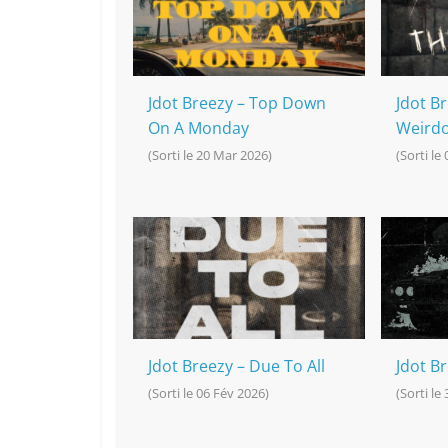
o
at
p
k
k
Jdot Breezy – Top Down
Jdot Br
On A Monday
Weird
(Sorti le 20 Mar 2026)
(Sorti le
Jdot Breezy – Due To All
Jdot B
(Sorti le 06 Fév 2026)
(Sorti le