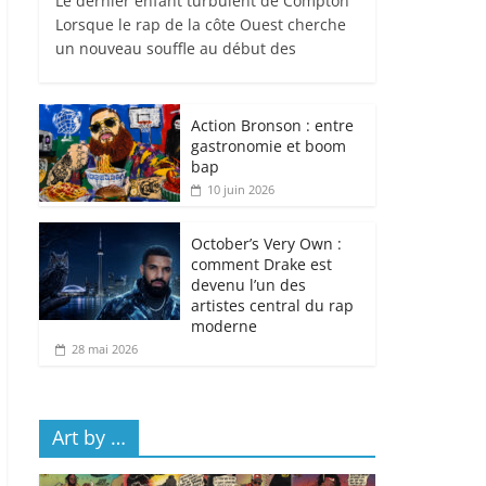
Le dernier enfant turbulent de Compton
Lorsque le rap de la côte Ouest cherche
un nouveau souffle au début des
Action Bronson : entre
gastronomie et boom
bap
10 juin 2026
October’s Very Own :
comment Drake est
devenu l’un des
artistes central du rap
moderne
28 mai 2026
Art by …