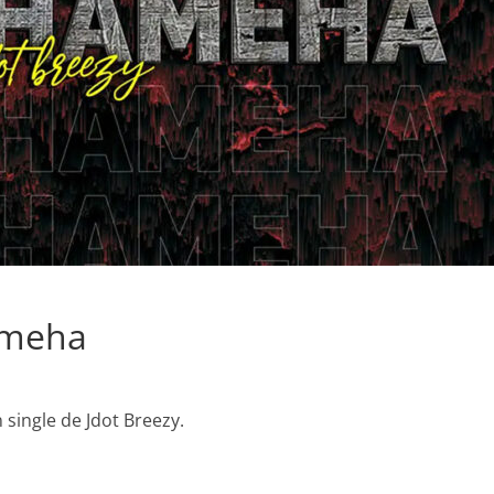
ameha
 single de Jdot Breezy.