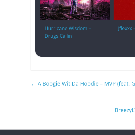
Hurricane Wisdom –
Jflexxx
Drugs Callin
←
A Boogie Wit Da Hoodie – MVP (feat. G
BreezyL