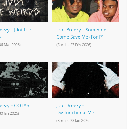
eezy – Jdot the
Jdot Breezy – Someone
o
Come Save Me (For P)
 06 Mar 2026)
(Sorti le 27 Fév 2026)
reezy – OOTAS
Jdot Breezy –
Dysfunctional Me
 30 Jan 2026)
(Sorti le 23 Jan 2026)