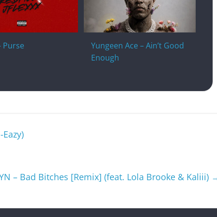
 – Purse
Yungeen Ace – Ain’t Good
Enough
-Eazy)
YN – Bad Bitches [Remix] (feat. Lola Brooke & Kaliii)