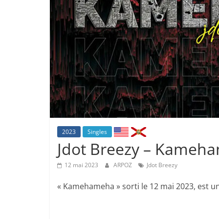
2023
Singles
Jdot Breezy – Kameh
12 mai 2023
ARPOZ
Jdot Breezy
« Kamehameha » sorti le 12 mai 2023, est un