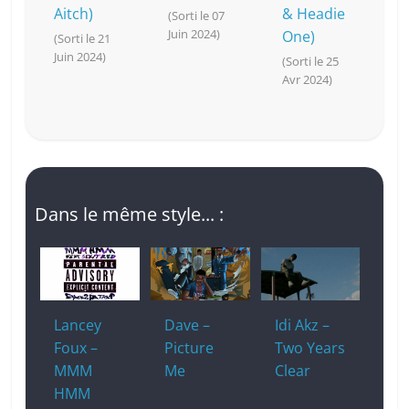
Aitch)
& Headie
(Sorti le 07
Juin 2024)
One)
(Sorti le 21
Juin 2024)
(Sorti le 25
Avr 2024)
Dans le même style... :
Lancey
Dave –
Idi Akz –
Foux –
Picture
Two Years
MMM
Me
Clear
HMM