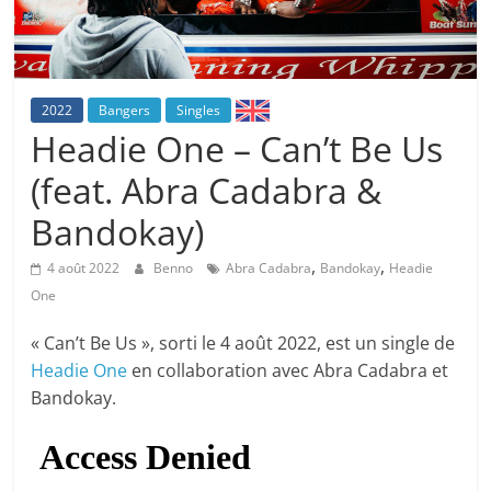
2022
Bangers
Singles
Headie One – Can’t Be Us
(feat. Abra Cadabra &
Bandokay)
,
,
4 août 2022
Benno
Abra Cadabra
Bandokay
Headie
One
« Can’t Be Us », sorti le 4 août 2022, est un single de
Headie One
en collaboration avec Abra Cadabra et
Bandokay.