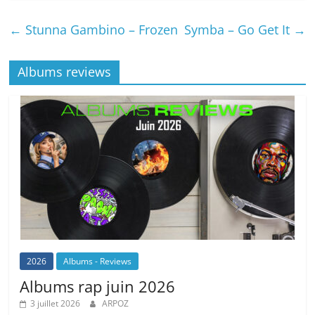
←
Stunna Gambino – Frozen
Symba – Go Get It
→
Albums reviews
2026
Albums - Reviews
Albums rap juin 2026
3 juillet 2026
ARPOZ