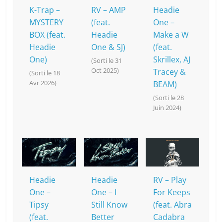
k
K-Trap –
RV – AMP
Headie
MYSTERY
(feat.
One –
BOX (feat.
Headie
Make a W
Headie
One & SJ)
(feat.
One)
Skrillex, AJ
(Sorti le 31
Oct 2025)
Tracey &
(Sorti le 18
Avr 2026)
BEAM)
(Sorti le 28
Juin 2024)
Headie
Headie
RV – Play
One –
One – I
For Keeps
Tipsy
Still Know
(feat. Abra
(feat.
Better
Cadabra