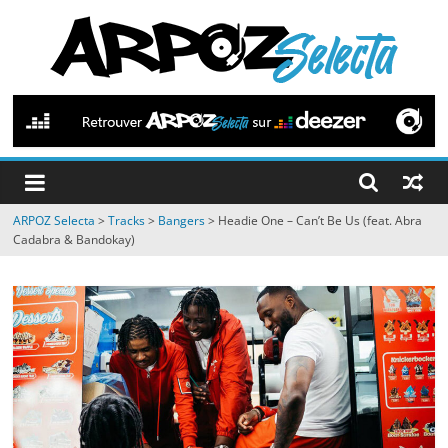
Passer
au
contenu
ARPOZ
Selecta
by
ARPOZ Selecta
>
Tracks
>
Bangers
>
Headie One – Can’t Be Us (feat. Abra
ARPOZ
Cadabra & Bandokay)
&
BENNO