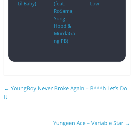
Lil Baby)
(feat.
Low
Ro$ama,
Yung
Hood &
MurdaGa
ng PB)
←
YoungBoy Never Broke Again – B***h Let’s Do
It
Yungeen Ace – Variable Star
→