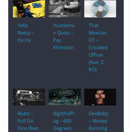
Yella
Hustlema
That
Beezy –
n Quise –
Mexican
Ha Ha
Pay
OT –
Attention
Crooked
Officer
(feat. Z-
RO)
4batz –
BigXthaPl
DeeBaby
Roll Da
ug – 600
– Money
Dice (feat.
Degrees
Running