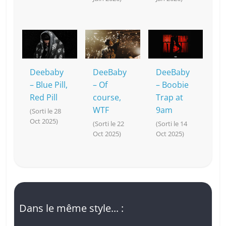
Deebaby
DeeBaby
DeeBaby
– Blue Pill,
– Of
– Boobie
Red Pill
course,
Trap at
WTF
9am
(Sorti le 28
Oct 2025)
(Sorti le 22
(Sorti le 14
Oct 2025)
Oct 2025)
Dans le même style... :