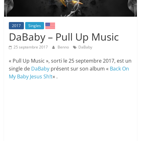
2017
Singles
DaBaby – Pull Up Music
25 septembre 2017
Benno
DaBaby
« Pull Up Music », sorti le 25 septembre 2017, est un
single de
DaBaby
présent sur son album «
Back On
My Baby Jesus Sh!t
« .