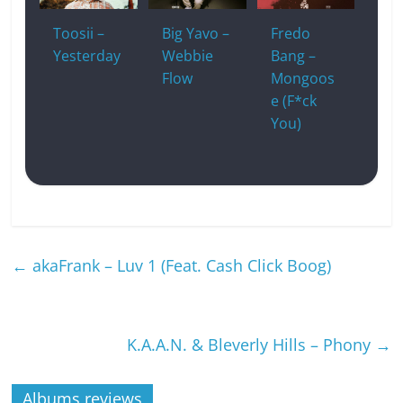
Toosii –
Big Yavo –
Fredo
Yesterday
Webbie
Bang –
Flow
Mongoos
e (F*ck
You)
←
akaFrank – Luv 1 (Feat. Cash Click Boog)
K.A.A.N. & Bleverly Hills – Phony
→
Albums reviews