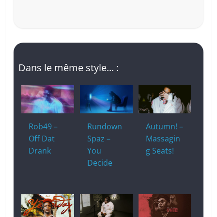
Dans le même style... :
Rob49 –
Rundown
Autumn! –
Off Dat
Spaz –
Massagin
Drank
You
g Seats!
Decide