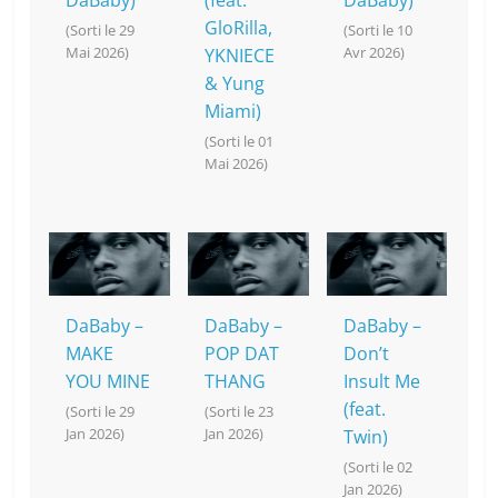
DaBaby)
(feat.
DaBaby)
GloRilla,
(Sorti le 29
(Sorti le 10
Mai 2026)
Avr 2026)
YKNIECE
& Yung
Miami)
(Sorti le 01
Mai 2026)
DaBaby –
DaBaby –
DaBaby –
MAKE
POP DAT
Don’t
YOU MINE
THANG
Insult Me
(feat.
(Sorti le 29
(Sorti le 23
Jan 2026)
Jan 2026)
Twin)
(Sorti le 02
Jan 2026)