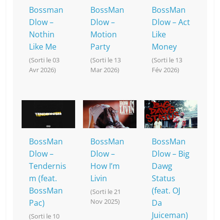
k
Bossman
BossMan
BossMan
Dlow –
Dlow –
Dlow – Act
Nothin
Motion
Like
Like Me
Party
Money
(Sorti le 03
(Sorti le 13
(Sorti le 13
Avr 2026)
Mar 2026)
Fév 2026)
BossMan
BossMan
BossMan
Dlow –
Dlow –
Dlow – Big
Tendernis
How I’m
Dawg
m (feat.
Livin
Status
BossMan
(feat. OJ
(Sorti le 21
Nov 2025)
Pac)
Da
Juiceman)
(Sorti le 10