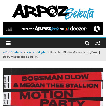
Passer
au
contenu
ARPOZ
Selecta
by
ARPOZ Selecta
>
Tracks
>
Singles
>
BossMan Dlow – Motion Party [Remix]
ARPOZ
(feat. Megan Thee Stallion)
&
BENNO