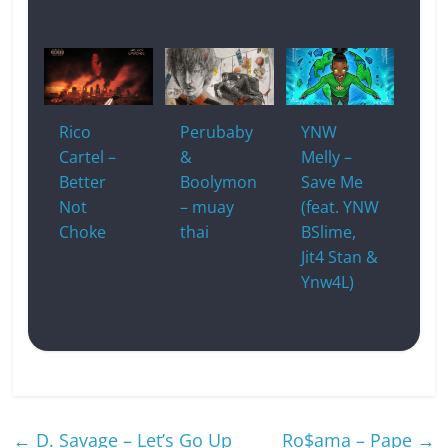
Rico
Perubaby
YNW
Cartel –
&
Melly –
Better
Boolymon
Save Me
Not
– muay
(feat. YNW
Choke
thai
BSlime,
Jit4 Stan &
Ynw4L)
←
D. Savage – Let’s Go Up
Ro$ama – Pape
→