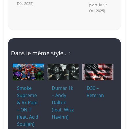
Déc 2025)
(Sorti le 17
Oct 2025)
Dans le même style... :
Smoke
Dumar 1k
D30 –
Supreme
– Andy
Veteran
& Rx Papi
Dalton
– ON IT
(feat. Wizz
(feat. Acid
Havinn)
Souljah)