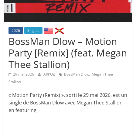
2026
Singles
BossMan Dlow – Motion
Party [Remix] (feat. Megan
Thee Stallion)
,
29 mai 2026
ARPOZ
BossMan Dlow
Megan Thee
Stallion
« Motion Party (Remix) », sorti le 29 mai 2026, est un
single de BossMan Dlow avec Megan Thee Stallion
en featuring.