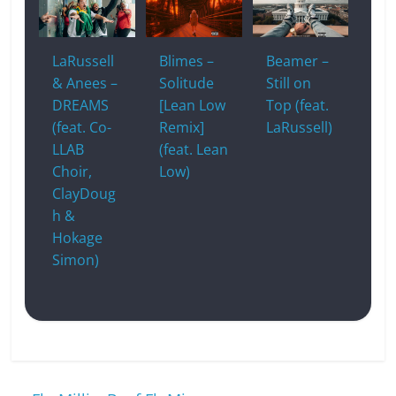
LaRussell
Blimes –
Beamer –
& Anees –
Solitude
Still on
DREAMS
[Lean Low
Top (feat.
(feat. Co-
Remix]
LaRussell)
LLAB
(feat. Lean
Choir,
Low)
ClayDoug
h &
Hokage
Simon)