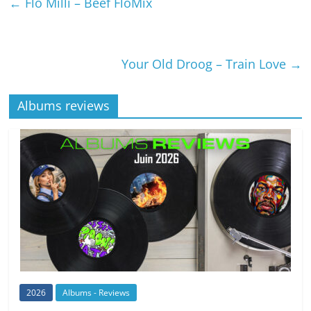
←
Flo Milli – Beef FloMix
Your Old Droog – Train Love
→
Albums reviews
2026
Albums - Reviews