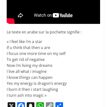
Le texte en arabe sur la pochette signifie :
« I feel like i’m a star
If u think that then u are
I focus one more time on my self
To get rid of negative
Now i’m living my dreams
I live all what i imagine
I know things can happen
Yes my energy is dragon’s energy
I burn it then i start laughing
I turn ash into magic »
X
F
S
W
C
P