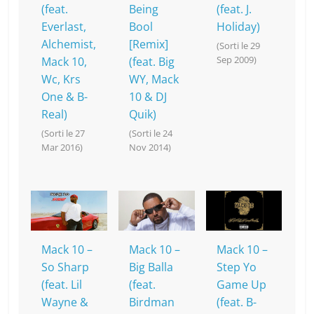
(feat.
Being
(feat. J.
Everlast,
Bool
Holiday)
Alchemist,
[Remix]
(Sorti le 29
Sep 2009)
Mack 10,
(feat. Big
Wc, Krs
WY, Mack
One & B-
10 & DJ
Real)
Quik)
(Sorti le 27
(Sorti le 24
Mar 2016)
Nov 2014)
Mack 10 –
Mack 10 –
Mack 10 –
So Sharp
Big Balla
Step Yo
(feat. Lil
(feat.
Game Up
Wayne &
Birdman
(feat. B-