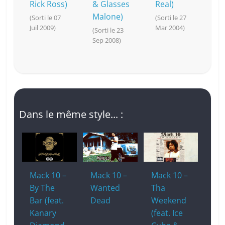
Rick Ross)
& Glasses
Real)
Malone)
(Sorti le 07
(Sorti le 27
Juil 2009)
Mar 2004)
(Sorti le 23
Sep 2008)
Dans le même style... :
Mack 10 –
Mack 10 –
Mack 10 –
By The
Wanted
Tha
Bar (feat.
Dead
Weekend
Kanary
(feat. Ice