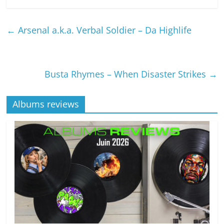
←
Arsenal a.k.a. Verbal Soldier – Da Highlife
Busta Rhymes – When Disaster Strikes
→
Albums reviews