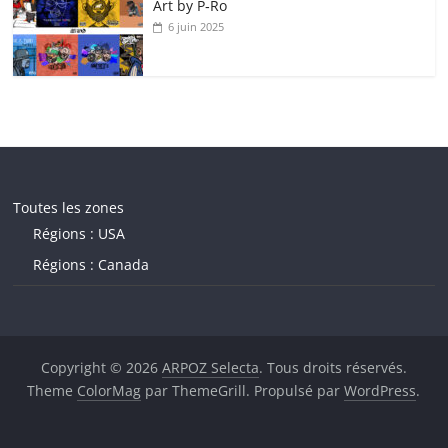
Art by P‑Ro
6 juin 2025
Toutes les zones
Régions : USA
Régions : Canada
Copyright © 2026
ARPOZ Selecta
. Tous droits réservés.
Theme
ColorMag
par ThemeGrill. Propulsé par
WordPress
.