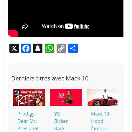
X
F
S
W
C
P
a
n
h
o
ar
c
a
at
p
ta
e
p
s
y
g
Derniers titres avec Mack 10
b
c
A
Li
er
o
h
p
n
o
at
p
k
k
Prodigy –
YG –
Mack 10 –
Dear Mr.
Bicken
Hood
President
Back
famous