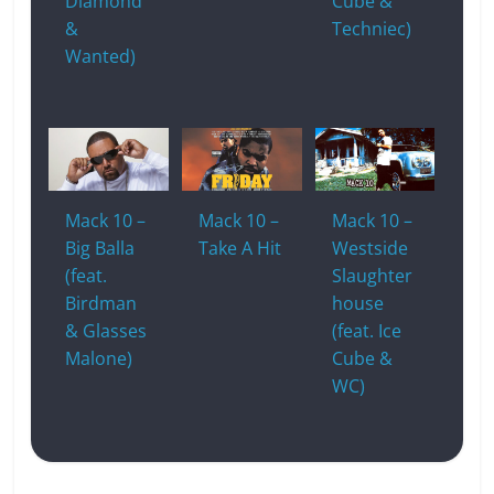
Diamond
Cube &
&
Techniec)
Wanted)
Mack 10 –
Mack 10 –
Mack 10 –
Big Balla
Take A Hit
Westside
(feat.
Slaughter
Birdman
house
& Glasses
(feat. Ice
Malone)
Cube &
WC)