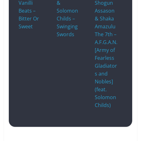
Vanilli
&
Shogun
Beats –
Solomon
Assason
Bitter Or
Childs –
& Shaka
Sweet
Swinging
Amazulu
Swords
The 7th –
A.F.G.A.N.
[Army of
Fearless
Gladiator
s and
Nobles]
(feat.
Solomon
Childs)