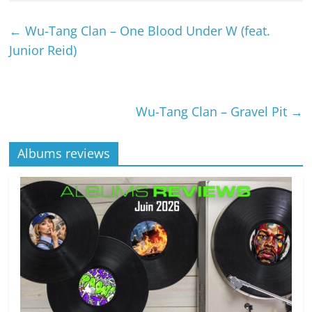
←
Wu-Tang Clan – One Blood Under W (feat.
Junior Reid)
Wu-Tang Clan – Gravel Pit
→
Albums reviews