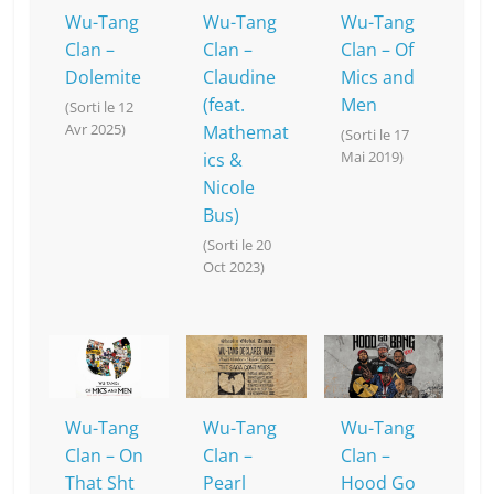
k
Wu-Tang
Wu-Tang
Wu-Tang
Clan –
Clan –
Clan – Of
Dolemite
Claudine
Mics and
(feat.
Men
(Sorti le 12
Avr 2025)
Mathemat
(Sorti le 17
Mai 2019)
ics &
Nicole
Bus)
(Sorti le 20
Oct 2023)
Wu-Tang
Wu-Tang
Wu-Tang
Clan – On
Clan –
Clan –
That Sht
Pearl
Hood Go