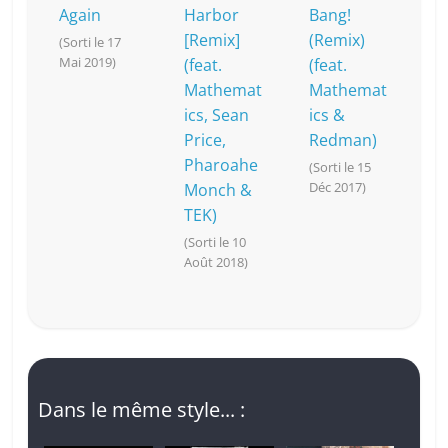
Again
Harbor
Bang!
[Remix]
(Remix)
(Sorti le 17
Mai 2019)
(feat.
(feat.
Mathemat
Mathemat
ics, Sean
ics &
Price,
Redman)
Pharoahe
(Sorti le 15
Déc 2017)
Monch &
TEK)
(Sorti le 10
Août 2018)
Dans le même style... :