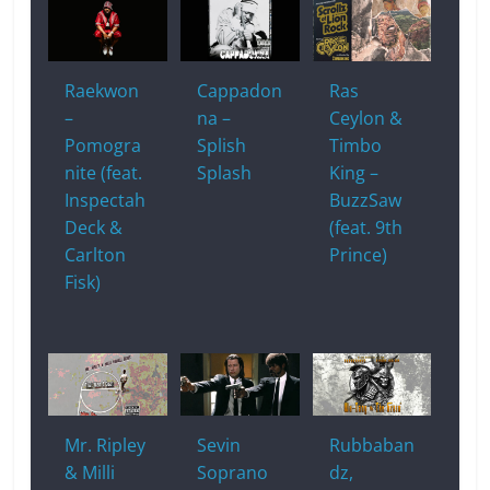
Raekwon
Cappadon
Ras
–
na –
Ceylon &
Pomogra
Splish
Timbo
nite (feat.
Splash
King –
Inspectah
BuzzSaw
Deck &
(feat. 9th
Carlton
Prince)
Fisk)
Mr. Ripley
Sevin
Rubbaban
& Milli
Soprano
dz,