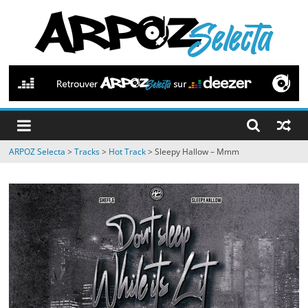
Passer
au
contenu
ARPOZ
Selecta
by
ARPOZ Selecta
>
Tracks
>
Hot Track
>
Sleepy Hallow – Mmm
ARPOZ
&
BENNO