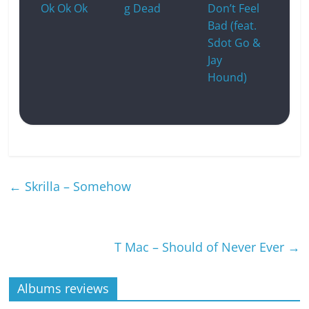
Ok Ok Ok
g Dead
Don’t Feel
Bad (feat.
Sdot Go &
Jay
Hound)
←
Skrilla – Somehow
T Mac – Should of Never Ever
→
Albums reviews