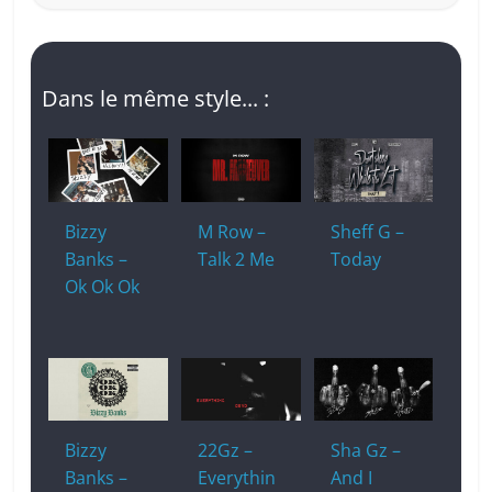
Dans le même style... :
Bizzy
M Row –
Sheff G –
Banks –
Talk 2 Me
Today
Ok Ok Ok
Bizzy
22Gz –
Sha Gz –
Banks –
Everythin
And I