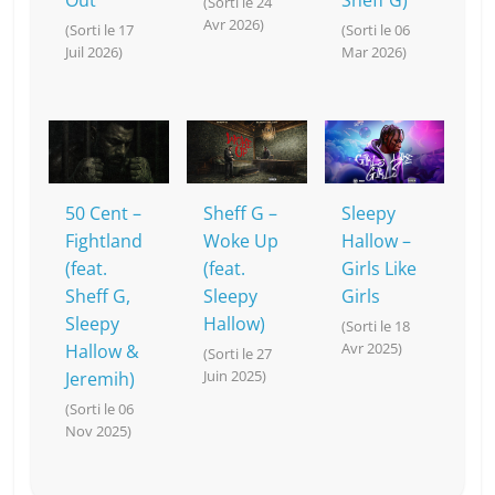
Out
Sheff G)
(Sorti le 24
Avr 2026)
(Sorti le 17
(Sorti le 06
Juil 2026)
Mar 2026)
50 Cent –
Sheff G –
Sleepy
Fightland
Woke Up
Hallow –
(feat.
(feat.
Girls Like
Sheff G,
Sleepy
Girls
Sleepy
Hallow)
(Sorti le 18
Avr 2025)
Hallow &
(Sorti le 27
Juin 2025)
Jeremih)
(Sorti le 06
Nov 2025)