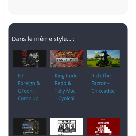
Dans le même style... :
KT
King Code
Rich The
Foreign &
Redd &
Factor –
GFeeni –
Telly Mac
Chiccadee
Come up
– Cynical