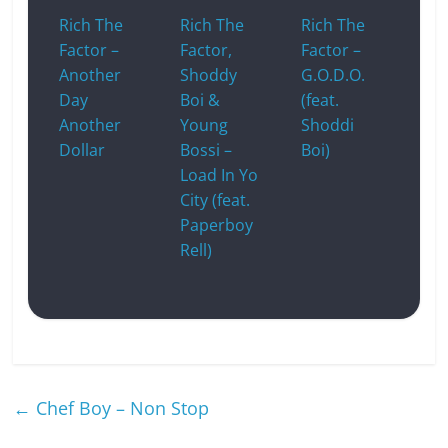
Rich The
Rich The
Rich The
Factor –
Factor,
Factor –
Another
Shoddy
G.O.D.O.
Day
Boi &
(feat.
Another
Young
Shoddi
Dollar
Bossi –
Boi)
Load In Yo
City (feat.
Paperboy
Rell)
←
Chef Boy – Non Stop