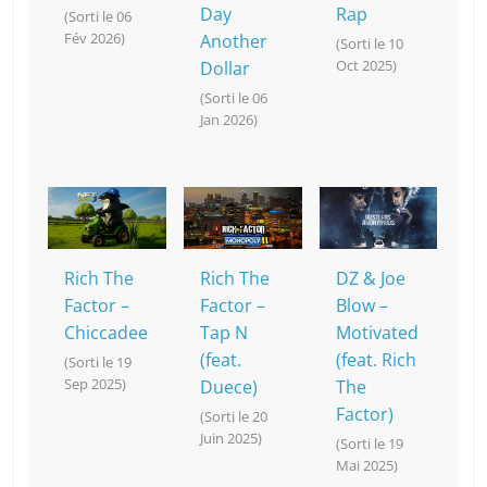
Day
Rap
(Sorti le 06
Fév 2026)
Another
(Sorti le 10
Oct 2025)
Dollar
(Sorti le 06
Jan 2026)
Rich The
Rich The
DZ & Joe
Factor –
Factor –
Blow –
Chiccadee
Tap N
Motivated
(feat.
(feat. Rich
(Sorti le 19
Sep 2025)
Duece)
The
Factor)
(Sorti le 20
Juin 2025)
(Sorti le 19
Mai 2025)