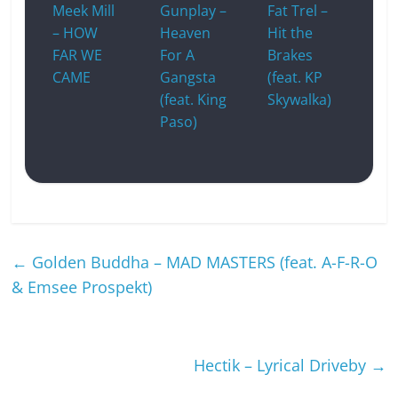
Meek Mill
Gunplay –
Fat Trel –
– HOW
Heaven
Hit the
FAR WE
For A
Brakes
CAME
Gangsta
(feat. KP
(feat. King
Skywalka)
Paso)
←
Golden Buddha – MAD MASTERS (feat. A-F-R-O
& Emsee Prospekt)
Hectik – Lyrical Driveby
→