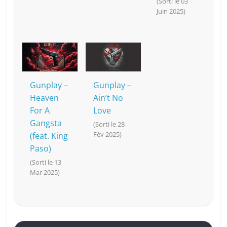
(Sorti le 03
Juin 2025)
Gunplay –
Gunplay –
Heaven
Ain’t No
For A
Love
Gangsta
(Sorti le 28
Fév 2025)
(feat. King
Paso)
(Sorti le 13
Mar 2025)