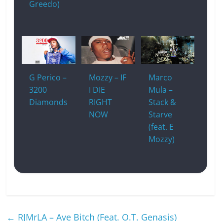
Greedo)
G Perico –
Mozzy – IF
Marco
3200
I DIE
Mula –
Diamonds
RIGHT
Stack &
NOW
Starve
(feat. E
Mozzy)
←
RJMrLA – Aye Bitch (Feat. O.T. Genasis)