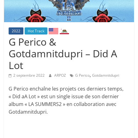
2022
Hot Track
G Perico &
Gotdamnitdupri – Did A
Lot
,
2 septembre 2022
ARPOZ
G Perico
Gotdamnitdupri
G Perico enchaîne les projets ces derniers temps,
« Did aA Lot » est un single issue de son dernier
album « LA SUMMERS2 » en collaboration avec
Gotdamnitdupri.