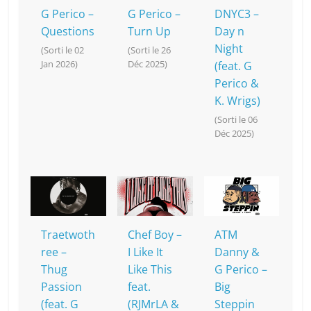
k
G Perico –
G Perico –
DNYC3 –
Questions
Turn Up
Day n
Night
(Sorti le 02
(Sorti le 26
Jan 2026)
Déc 2025)
(feat. G
Perico &
K. Wrigs)
(Sorti le 06
Déc 2025)
Traetwoth
Chef Boy –
ATM
ree –
I Like It
Danny &
Thug
Like This
G Perico –
Passion
feat.
Big
(feat. G
(RJMrLA &
Steppin