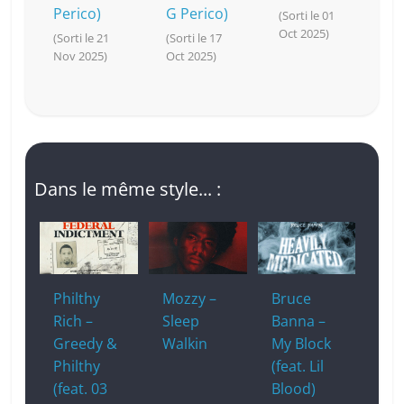
Perico)
G Perico)
(Sorti le 01
Oct 2025)
(Sorti le 21
(Sorti le 17
Nov 2025)
Oct 2025)
Dans le même style... :
Philthy
Mozzy –
Bruce
Rich –
Sleep
Banna –
Greedy &
Walkin
My Block
Philthy
(feat. Lil
(feat. 03
Blood)