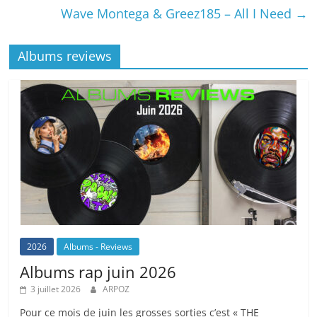
Wave Montega & Greez185 – All I Need
→
Albums reviews
2026
Albums - Reviews
Albums rap juin 2026
3 juillet 2026
ARPOZ
Pour ce mois de juin les grosses sorties c’est « THE