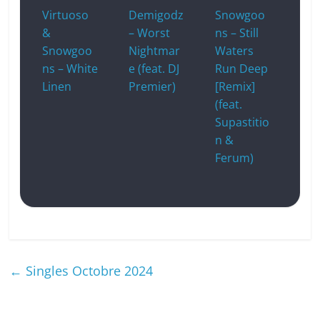
Virtuoso
Demigodz
Snowgoo
&
– Worst
ns – Still
Snowgoo
Nightmar
Waters
ns – White
e (feat. DJ
Run Deep
Linen
Premier)
[Remix]
(feat.
Supastitio
n &
Ferum)
←
Singles Octobre 2024