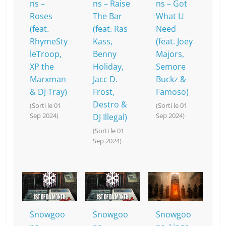
ns –
ns – Raise
ns – Got
Roses
The Bar
What U
(feat.
(feat. Ras
Need
RhymeSty
Kass,
(feat. Joey
leTroop,
Benny
Majors,
XP the
Holiday,
Semore
Marxman
Jacc D.
Buckz &
& DJ Tray)
Frost,
Famoso)
Destro &
(Sorti le 01
(Sorti le 01
Sep 2024)
Sep 2024)
DJ Illegal)
(Sorti le 01
Sep 2024)
Snowgoo
Snowgoo
Snowgoo