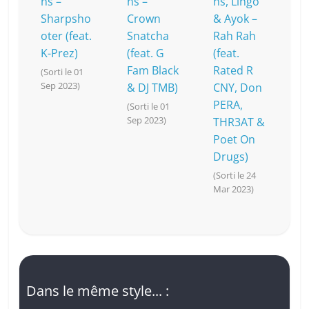
ns –
ns –
ns, Lingo
Sharpsho
Crown
& Ayok –
oter (feat.
Snatcha
Rah Rah
K-Prez)
(feat. G
(feat.
Fam Black
Rated R
(Sorti le 01
Sep 2023)
& DJ TMB)
CNY, Don
PERA,
(Sorti le 01
Sep 2023)
THR3AT &
Poet On
Drugs)
(Sorti le 24
Mar 2023)
Dans le même style... :