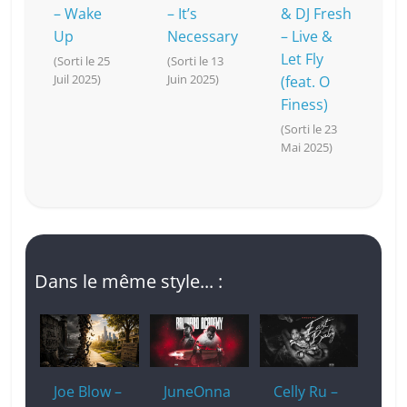
– Wake
– It’s
& DJ Fresh
Up
Necessary
– Live &
Let Fly
(Sorti le 25
(Sorti le 13
Juil 2025)
Juin 2025)
(feat. O
Finess)
(Sorti le 23
Mai 2025)
Dans le même style... :
Joe Blow –
JuneOnna
Celly Ru –