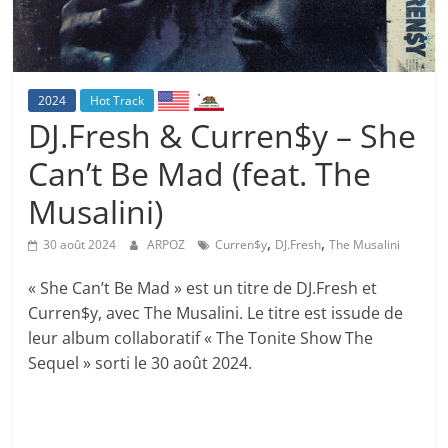
2024
Hot Track
DJ.Fresh & Curren$y – She
Can’t Be Mad (feat. The
Musalini)
,
,
30 août 2024
ARPOZ
Curren$y
DJ.Fresh
The Musalini
« She Can’t Be Mad » est un titre de DJ.Fresh et
Curren$y, avec The Musalini. Le titre est issude de
leur album collaboratif « The Tonite Show The
Sequel » sorti le 30 août 2024.