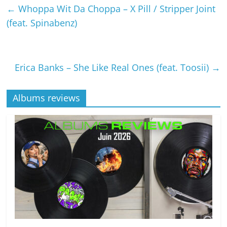
←
Whoppa Wit Da Choppa – X Pill / Stripper Joint
(feat. Spinabenz)
Erica Banks – She Like Real Ones (feat. Toosii)
→
Albums reviews