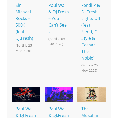
k
Sir
Paul Wall
Fendi P &
Michael
& DJ.Fresh
DJ.Fresh –
Rocks –
– You
Lights Off
500K
Can’t See
(feat.
(feat.
Us
Fiend, G-
DJ.Fresh)
Style &
(Sorti le 06
Fév 2026)
Ceasar
(Sorti le 25
Mar 2026)
The
Noble)
(Sorti le 25
Nov 2025)
Paul Wall
Paul Wall
The
& DJ Fresh
& DJ.Fresh
Musalini