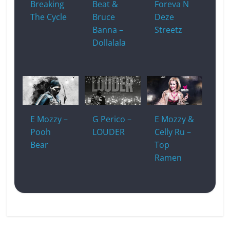
Breaking
Beat &
Foreva N
The Cycle
Bruce
Deze
Banna –
Streetz
Dollalala
E Mozzy –
G Perico –
E Mozzy &
Pooh
LOUDER
Celly Ru –
Bear
Top
Ramen