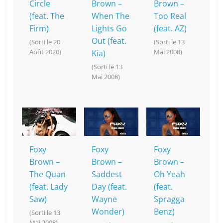
Circle
Brown –
Brown –
(feat. The
When The
Too Real
Firm)
Lights Go
(feat. AZ)
Out (feat.
(Sorti le 20
(Sorti le 13
Août 2020)
Mai 2008)
Kia)
(Sorti le 13
Mai 2008)
Foxy
Foxy
Foxy
Brown –
Brown –
Brown –
The Quan
Saddest
Oh Yeah
(feat. Lady
Day (feat.
(feat.
Saw)
Wayne
Spragga
Wonder)
Benz)
(Sorti le 13
Mai 2008)