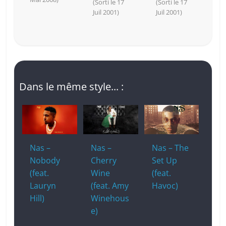
(Sorti le 17
(Sorti le 17
Juil 2001)
Juil 2001)
Dans le même style... :
Nas –
Nas –
Nas – The
Nobody
Cherry
Set Up
(feat.
Wine
(feat.
Lauryn
(feat. Amy
Havoc)
Hill)
Winehous
e)