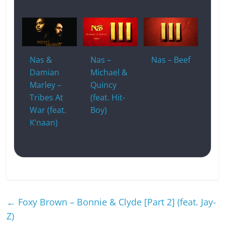
Nas &
Nas –
Nas – Beef
Damian
Michael &
Marley –
Quincy
Tribes At
(feat. Hit-
War (feat.
Boy)
K’naan)
←
Foxy Brown – Bonnie & Clyde [Part 2] (feat. Jay-
Z)