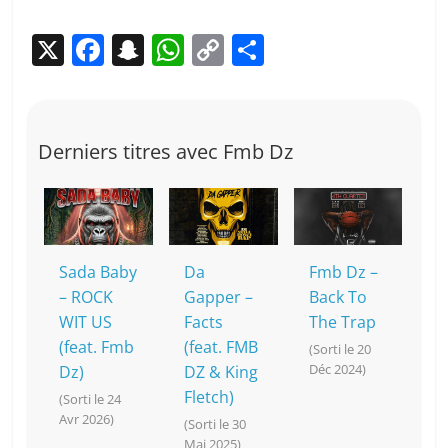
X
F
S
W
C
P
a
n
h
o
ar
c
a
at
p
ta
e
p
s
y
g
Derniers titres avec Fmb Dz
b
c
A
Li
er
o
h
p
n
o
at
p
k
k
Sada Baby
Da
Fmb Dz –
– ROCK
Gapper –
Back To
WIT US
Facts
The Trap
(feat. Fmb
(feat. FMB
(Sorti le 20
Déc 2024)
Dz)
DZ & King
Fletch)
(Sorti le 24
Avr 2026)
(Sorti le 30
Mai 2025)