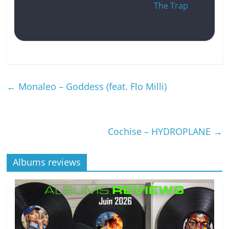
The Trap
←
Monaleo – Goddess (feat. Flo Milli)
Cochise – HYDROPLANE
→
Albums reviews