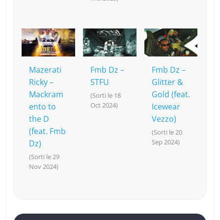
Mazerati
Fmb Dz –
Fmb Dz –
Ricky –
STFU
Glitter &
Mackram
Gold (feat.
(Sorti le 18
Oct 2024)
ento to
Icewear
the D
Vezzo)
(feat. Fmb
(Sorti le 20
Sep 2024)
Dz)
(Sorti le 29
Nov 2024)