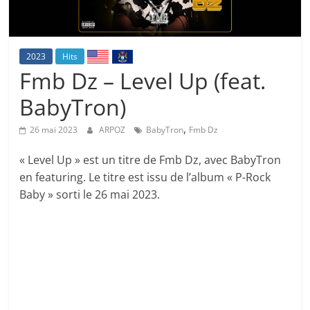
2023
Hits
Fmb Dz – Level Up (feat.
BabyTron)
,
26 mai 2023
ARPOZ
BabyTron
Fmb Dz
« Level Up » est un titre de Fmb Dz, avec BabyTron
en featuring. Le titre est issu de l’album « P-Rock
Baby » sorti le 26 mai 2023.