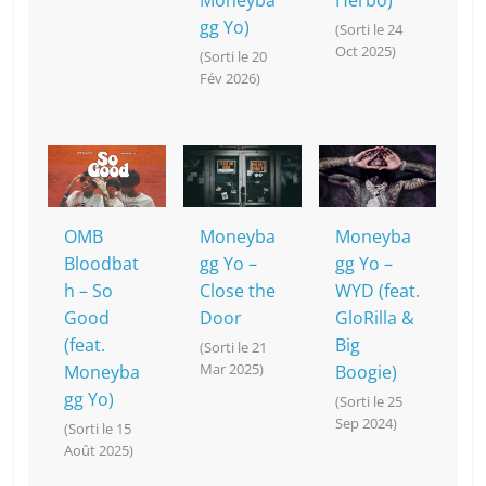
Moneyba
Herbo)
gg Yo)
(Sorti le 24
Oct 2025)
(Sorti le 20
Fév 2026)
OMB
Moneyba
Moneyba
Bloodbat
gg Yo –
gg Yo –
h – So
Close the
WYD (feat.
Good
Door
GloRilla &
(feat.
Big
(Sorti le 21
Mar 2025)
Moneyba
Boogie)
gg Yo)
(Sorti le 25
Sep 2024)
(Sorti le 15
Août 2025)