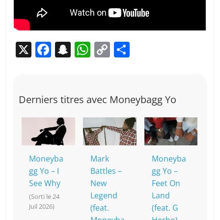
X
F
S
W
C
P
a
n
h
o
ar
c
a
at
p
ta
e
p
s
y
g
Derniers titres avec Moneybagg Yo
b
c
A
Li
er
o
h
p
n
o
at
p
k
k
Moneyba
Mark
Moneyba
gg Yo – I
Battles –
gg Yo –
See Why
New
Feet On
Legend
Land
(Sorti le 24
Juil 2026)
(feat.
(feat. G