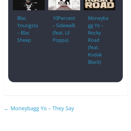
Blac
10Percent
Moneyba
Youngsta
– Sidewalk
gg Yo –
– Blac
(feat. Lil
Rocky
Sheep
Poppa)
Road
(feat.
Kodak
Black)
←
Moneybagg Yo – They Say