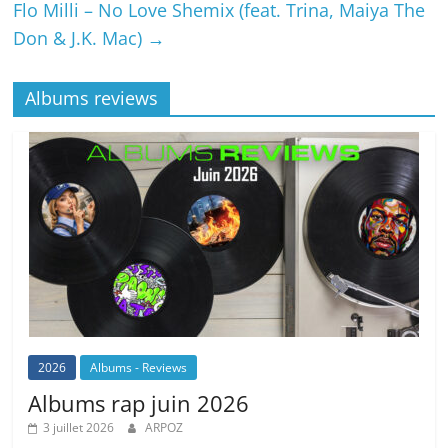
Flo Milli – No Love Shemix (feat. Trina, Maiya The
Don & J.K. Mac)
→
Albums reviews
2026
Albums - Reviews
Albums rap juin 2026
3 juillet 2026
ARPOZ