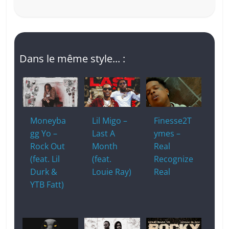
Dans le même style... :
Moneyba
Lil Migo –
Finesse2T
gg Yo –
Last A
ymes –
Rock Out
Month
Real
(feat. Lil
(feat.
Recognize
Durk &
Louie Ray)
Real
YTB Fatt)