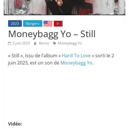
2023
Bangers
Moneybagg Yo – Still
2 juin 2023
Benno
Moneybagg Yo
« Still », issu de l’album «
Hard To Love
» sorti le 2
juin 2023, est un son de
Moneybagg Yo
.
Vidéo: