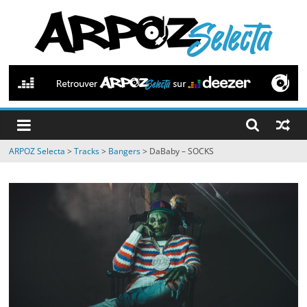
Passer
au
contenu
ARPOZ
Selecta
by
ARPOZ Selecta
>
Tracks
>
Bangers
>
DaBaby – SOCKS
ARPOZ
&
BENNO