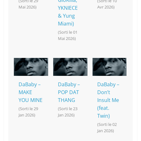
GloRilla,
(Sorti le 29
(Sorti le 10
Mai 2026)
Avr 2026)
YKNIECE
& Yung
Miami)
(Sorti le 01
Mai 2026)
DaBaby –
DaBaby –
DaBaby –
MAKE
POP DAT
Don’t
YOU MINE
THANG
Insult Me
(feat.
(Sorti le 29
(Sorti le 23
Jan 2026)
Jan 2026)
Twin)
(Sorti le 02
Jan 2026)