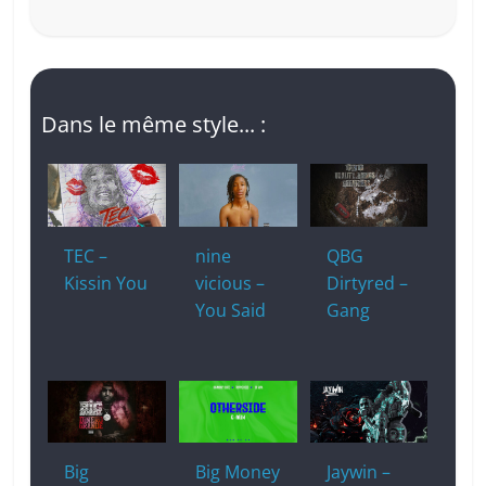
Dans le même style... :
TEC –
nine
QBG
Kissin You
vicious –
Dirtyred –
You Said
Gang
Big
Big Money
Jaywin –