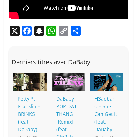
X
F
S
W
C
P
a
n
h
o
ar
c
a
at
p
ta
e
p
s
y
g
Derniers titres avec DaBaby
b
c
A
Li
er
o
h
p
n
o
at
p
k
k
Fetty P.
DaBaby –
H3adban
Franklin –
POP DAT
d – She
BRINKS
THANG
Can Get It
(feat.
[Remix]
(feat.
DaBaby)
(feat.
DaBaby)