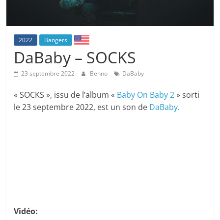
2022
Bangers
DaBaby – SOCKS
23 septembre 2022
Benno
DaBaby
« SOCKS », issu de l’album «
Baby On Baby 2
» sorti
le 23 septembre 2022, est un son de
DaBaby
.
Vidéo: