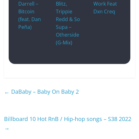
Darrell –
Blitz,
Work Feat
Bitcoin
Trippie
Dxn Creq
(feat. Dan
Redd & So
Peña)
Supa –
Otherside
(G-Mix)
←
DaBaby – Baby On Baby 2
Billboard 10 Hot RnB / Hip-hop songs – S38 2022
→