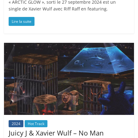
« ARCTiC GLOW », sorti le 27 septembre 2024 est un
single de Xavier Wulf avec Riff Raff en featuring.
Lire la suite
2024
Hot Track
Juicy J & Xavier Wulf – No Man