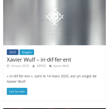
2025
Singles
Xavier Wulf – in·dif·fer·ent
14 mars 2025
ARPOZ
Xavier Wulf
« in·dif·fer·ent », sorti le 14 mars 2025, est un single de
Xavier Wulf.
Lire la suite