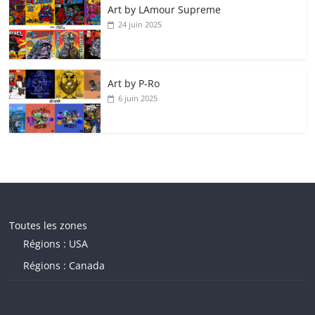
Art by LAmour Supreme
24 juin 2025
Art by P‑Ro
6 juin 2025
Toutes les zones
Régions : USA
Régions : Canada