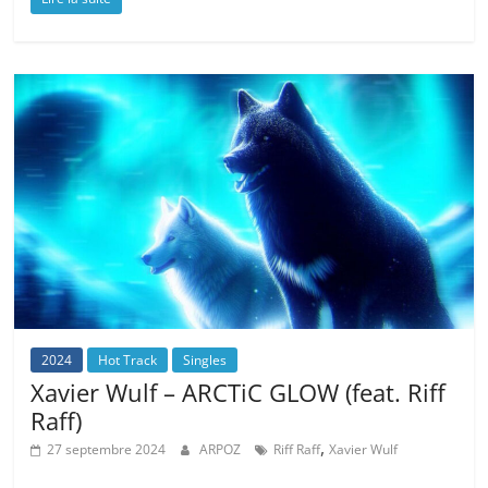
2024
Hot Track
Singles
Xavier Wulf – ARCTiC GLOW (feat. Riff
Raff)
,
27 septembre 2024
ARPOZ
Riff Raff
Xavier Wulf