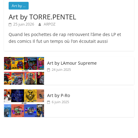
Art by ...
Art by TORRE.PENTEL
25 juin 2026
ARPOZ
Quand les pochettes de rap retrouvent l’âme des LP et
des comics Il fut un temps où l’on écoutait aussi
Art by LAmour Supreme
24 juin 2025
Art by P‑Ro
6 juin 2025