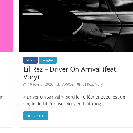
2026
Singles
Lil Rez – Driver On Arrival (feat.
Vory)
,
10 février 2026
ARPOZ
Lil Rez
Vory
un
« Driver On Arrival », sorti le 10 février 2026, est un
single de Lil Rez avec Vory en featuring.
Lire la suite