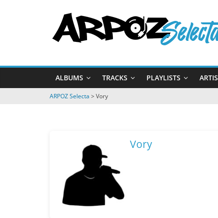
Passer
ARPOZ
au
contenu
Selecta
by
ALBUMS
TRACKS
PLAYLISTS
ARTI
ARPOZ
&
ARPOZ Selecta
>
Vory
BENNO
Vory