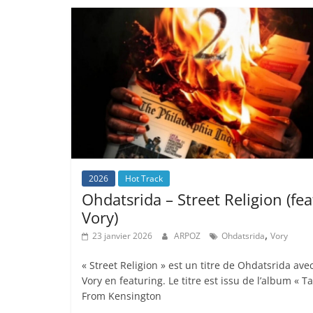
2026
Hot Track
Ohdatsrida – Street Religion (fea
Vory)
,
23 janvier 2026
ARPOZ
Ohdatsrida
Vory
« Street Religion » est un titre de Ohdatsrida ave
Vory en featuring. Le titre est issu de l’album « Ta
From Kensington