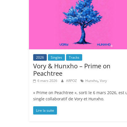
2026
Singles
Tracks
Vory & Hunxho – Prime on
Peachtree
,
6 mars 2026
ARPOZ
Hunxho
Vory
« Prime on Peachtree », sorti le 6 mars 2026, est 
single collaboratif de Vory et Hunxho.
Lire la suite