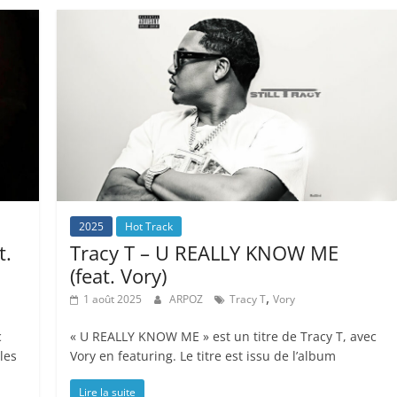
2025
Hot Track
t.
Tracy T – U REALLY KNOW ME
(feat. Vory)
,
1 août 2025
ARPOZ
Tracy T
Vory
c
« U REALLY KNOW ME » est un titre de Tracy T, avec
les
Vory en featuring. Le titre est issu de l’album
Lire la suite