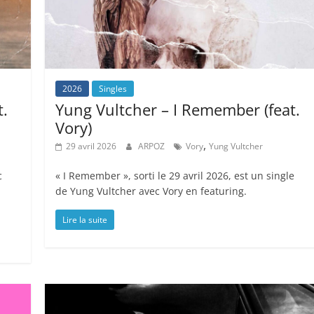
2026
Singles
t.
Yung Vultcher – I Remember (feat.
Vory)
,
29 avril 2026
ARPOZ
Vory
Yung Vultcher
c
« I Remember », sorti le 29 avril 2026, est un single
de Yung Vultcher avec Vory en featuring.
Lire la suite