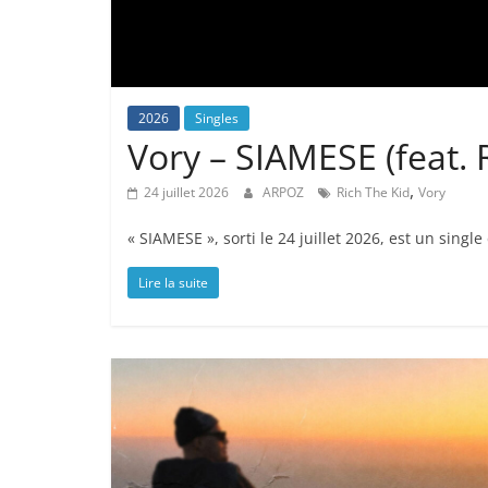
2026
Singles
Vory – SIAMESE (feat. 
,
24 juillet 2026
ARPOZ
Rich The Kid
Vory
« SIAMESE », sorti le 24 juillet 2026, est un singl
Lire la suite