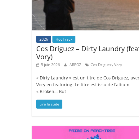
2026
Hot Track
Cos Driguez – Dirty Laundry (fea
Vory)
,
5 juin 2026
ARPOZ
Cos Driguez
Vory
« Dirty Laundry » est un titre de Cos Driguez, ave
Vory en featuring. Le titre est issu de l’album
« Broken… But
Lire la suite