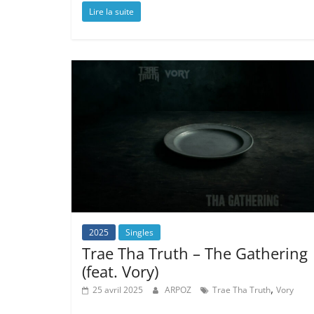
Lire la suite
2025
Singles
Trae Tha Truth – The Gathering
(feat. Vory)
,
25 avril 2025
ARPOZ
Trae Tha Truth
Vory