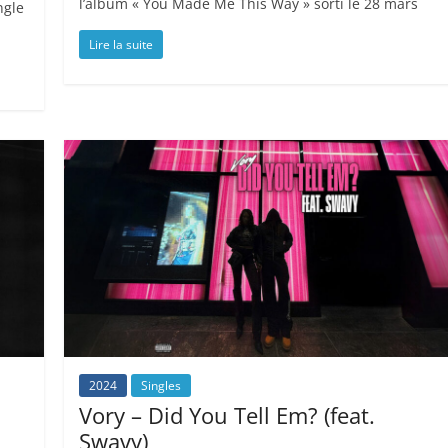
l’album « You Made Me This Way » sorti le 28 mars
ngle
Lire la suite
2024
Singles
Vory – Did You Tell Em? (feat.
Swavy)