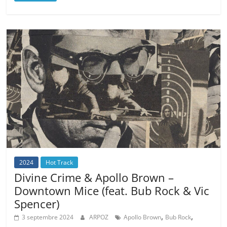
2024
Hot Track
Divine Crime & Apollo Brown –
Downtown Mice (feat. Bub Rock & Vic
Spencer)
,
,
3 septembre 2024
ARPOZ
Apollo Brown
Bub Rock