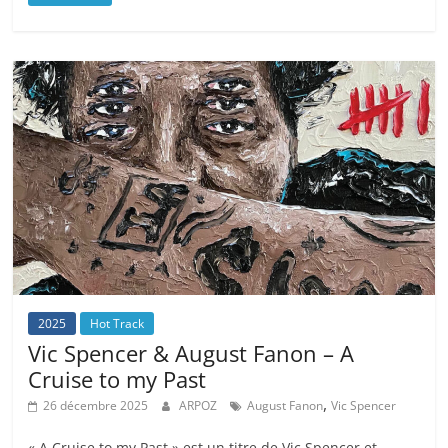
2025
Hot Track
Vic Spencer & August Fanon – A
Cruise to my Past
,
26 décembre 2025
ARPOZ
August Fanon
Vic Spencer
« A Cruise to my Past » est un titre de Vic Spencer et