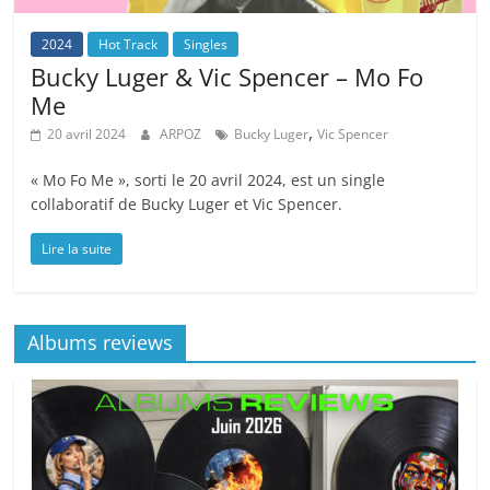
2024
Hot Track
Singles
Bucky Luger & Vic Spencer – Mo Fo
Me
,
20 avril 2024
ARPOZ
Bucky Luger
Vic Spencer
« Mo Fo Me », sorti le 20 avril 2024, est un single
collaboratif de Bucky Luger et Vic Spencer.
Lire la suite
Albums reviews