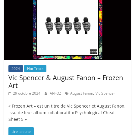
2024
Hot Track
Vic Spencer & August Fanon – Frozen
Art
,
29 octobre 2024
ARPOZ
August Fanon
Vic Spencer
« Frozen Art » est un titre de Vic Spencer et August Fanon,
issu de leur album collaboratif « Psychological Cheat
Sheet 5 »
Lire la suite