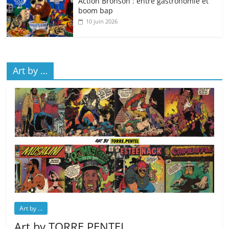
Action Bronson : entre gastronomie et
boom bap
10 juin 2026
Art by …
Art by ...
Art by TORRE.PENTEL