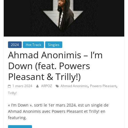
2024
Hot Track
Singles
Ahmad Anonimis – I’m
Down (feat. Powers
Pleasant & Trilly!)
,
,
1 mars 2024
ARPOZ
Ahmad Anonimis
Powers Pleasant
Trilly!
« I’m Down », sorti le 1er mars 2024, est un single de
Ahmad Anonimis avec Powers Pleasant et Trilly! en
featuring.