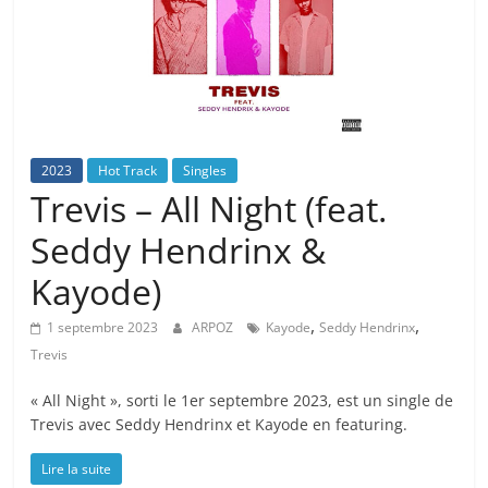
2023
Hot Track
Singles
Trevis – All Night (feat.
Seddy Hendrinx &
Kayode)
,
,
1 septembre 2023
ARPOZ
Kayode
Seddy Hendrinx
Trevis
« All Night », sorti le 1er septembre 2023, est un single de
Trevis avec Seddy Hendrinx et Kayode en featuring.
Lire la suite