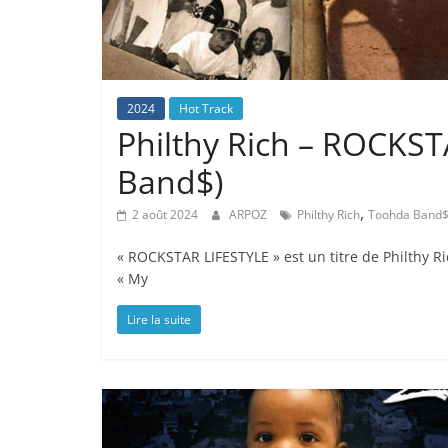
2024
Hot Track
Philthy Rich – ROCKST
Band$)
,
2 août 2024
ARPOZ
Philthy Rich
Toohda Band
« ROCKSTAR LIFESTYLE » est un titre de Philthy Ri
« My
Lire la suite