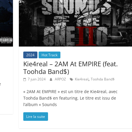
2024
Hot Track
Kie4real – 2AM At EMPIRE (feat.
Toohda Band$)
,
7 juin 2024
ARPOZ
Kie4real
Toohda Band$
e
« 2AM At EMPIRE » est un titre de Kie4real, avec
Toohda Band$ en featuring. Le titre est issu de
l’album « Sounds
Lire la suite