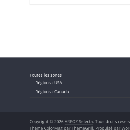
Toutes les zones
Régions : USA
Régions : Canada
Copyright © 2026
ARPOZ Selecta
. Tous droits réser
Theme
ColorMag
par ThemeGrill. Propulsé par
Wor