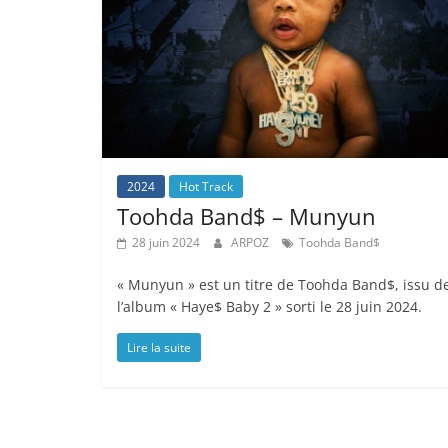
2024
Hot Track
Toohda Band$ – Munyun
28 juin 2024
ARPOZ
Toohda Band$
« Munyun » est un titre de Toohda Band$, issu d
l’album « Haye$ Baby 2 » sorti le 28 juin 2024.
Lire la suite