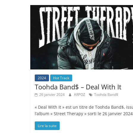
2024
Hot Track
Toohda Band$ – Deal With It
26 janvier 2024
ARPOZ
Toohda Band$
« Deal With It » est un titre de Toohda Band$, iss
l’album « Street Therapy » sorti le 26 janvier 2024
Lire la suite