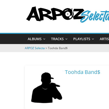
Passer
ARPOZ
au
contenu
Selecta
by
ALBUMS
TRACKS
PLAYLISTS
ARTI
ARPOZ
&
ARPOZ Selecta
>
Toohda Band$
BENNO
Toohda Band$