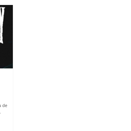
u de
.