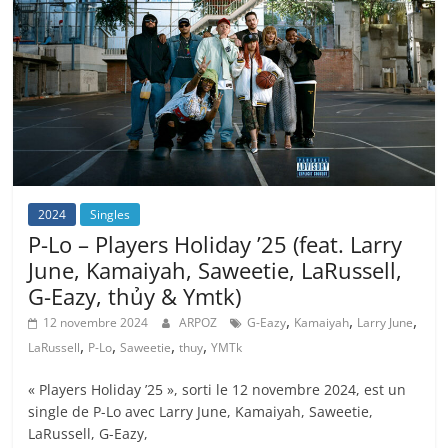
2024
Singles
P-Lo – Players Holiday ’25 (feat. Larry
June, Kamaiyah, Saweetie, LaRussell,
G-Eazy, thủy & Ymtk)
,
,
,
12 novembre 2024
ARPOZ
G-Eazy
Kamaiyah
Larry June
,
,
,
,
LaRussell
P-Lo
Saweetie
thuy
YMTk
« Players Holiday ’25 », sorti le 12 novembre 2024, est un
single de P-Lo avec Larry June, Kamaiyah, Saweetie,
LaRussell, G-Eazy,