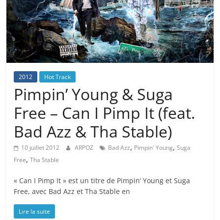
2012
Hot Track
Pimpin’ Young & Suga
Free – Can I Pimp It (feat.
Bad Azz & Tha Stable)
,
,
10 juillet 2012
ARPOZ
Bad Azz
Pimpin' Young
Suga
,
Free
Tha Stable
« Can I Pimp It » est un titre de Pimpin’ Young et Suga
Free, avec Bad Azz et Tha Stable en
Lire la suite