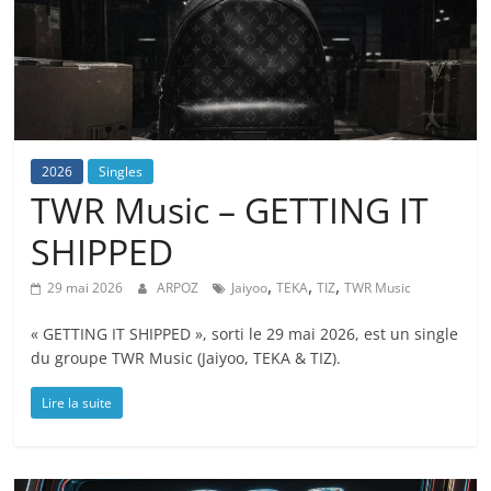
2026
Singles
TWR Music – GETTING IT
SHIPPED
,
,
,
29 mai 2026
ARPOZ
Jaiyoo
TEKA
TIZ
TWR Music
« GETTING IT SHIPPED », sorti le 29 mai 2026, est un single
du groupe TWR Music (Jaiyoo, TEKA & TIZ).
Lire la suite