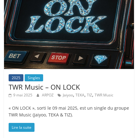
2025
Singles
TWR Music – ON LOCK
,
,
,
9 mai 2025
ARPOZ
Jaiyoo
TEKA
TIZ
TWR Music
« ON LOCK », sorti le 09 mai 2025, est un single du groupe
TWR Music (Jaiyoo, TEKA & TIZ).
Lire la suite