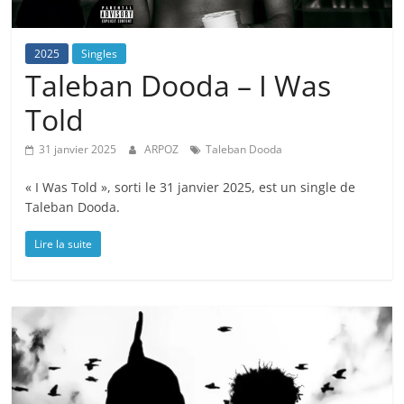
2025
Singles
Taleban Dooda – I Was
Told
31 janvier 2025
ARPOZ
Taleban Dooda
« I Was Told », sorti le 31 janvier 2025, est un single de
Taleban Dooda.
Lire la suite