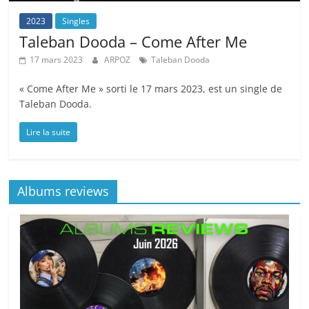
2023
Singles
Taleban Dooda – Come After Me
17 mars 2023
ARPOZ
Taleban Dooda
« Come After Me » sorti le 17 mars 2023, est un single de
Taleban Dooda.
Lire la suite
Albums reviews