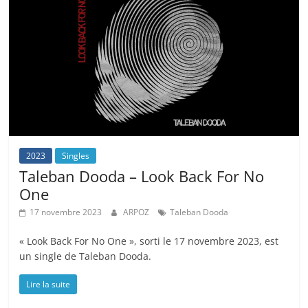
2023
Singles
Taleban Dooda – Look Back For No
One
17 novembre 2023
ARPOZ
Taleban Dooda
« Look Back For No One », sorti le 17 novembre 2023, est
un single de Taleban Dooda.
Lire la suite