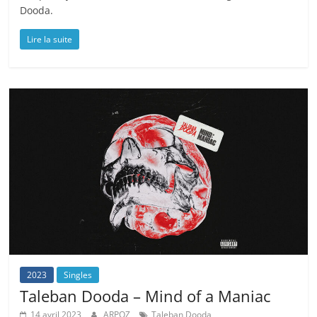
Dooda.
Lire la suite
2023
Singles
Taleban Dooda – Mind of a Maniac
14 avril 2023
ARPOZ
Taleban Dooda