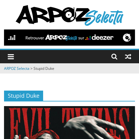
Passer
au
contenu
ARPOZ
Selecta
by
ARPOZ Selecta
>
Stupid Duke
ARPOZ
&
BENNO
Stupid Duke