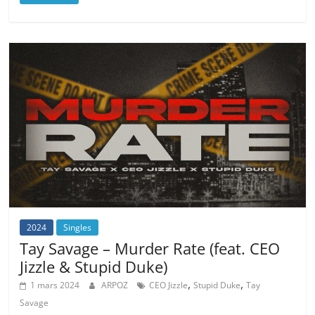
2024
Singles
Tay Savage – Murder Rate (feat. CEO
Jizzle & Stupid Duke)
,
,
1 mars 2024
ARPOZ
CEO Jizzle
Stupid Duke
Tay
Savage