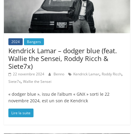
2024
Bangers
Kendrick Lamar – dodger blue (feat.
Wallie the Sensei, Roddy Ricch &
Siete7x)
,
,
22 novembre 2024
Benno
Kendrick Lamar
Roddy Ricch
,
Siete7x
Wallie the Sensei
« dodger blue », issu de l’album « GNX » sorti le 22
novembre 2024, est un son de Kendrick
Lire la suite