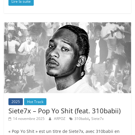
Lire la suite
2025
Hot Track
Siete7x – Pop Yo Shit (feat. 310babii)
,
14 novembre 2025
ARPOZ
310babii
Siete7x
« Pop Yo Shit » est un titre de Siete7x, avec 310babii en