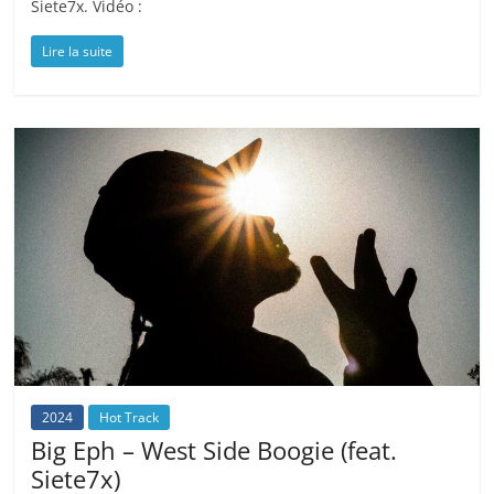
Siete7x. Vidéo :
Lire la suite
2024
Hot Track
Big Eph – West Side Boogie (feat.
Siete7x)