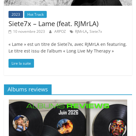
2023
Hot Track
Siete7x – Lame (feat. RJMrLA)
,
10 novembre 2023
ARPOZ
RJMrLA
Siete7x
« Lame » est un titre de Siete7x, avec RJMrLA en featuring.
Le titre est issu de l’album « Long Live My Therapy »
Lire la suite
Albums reviews