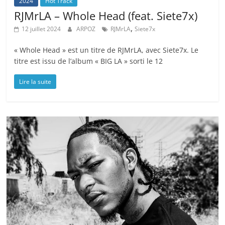
2024
Hot Track
RJMrLA – Whole Head (feat. Siete7x)
,
12 juillet 2024
ARPOZ
RJMrLA
Siete7x
« Whole Head » est un titre de RJMrLA, avec Siete7x. Le
titre est issu de l’album « BIG LA » sorti le 12
Lire la suite