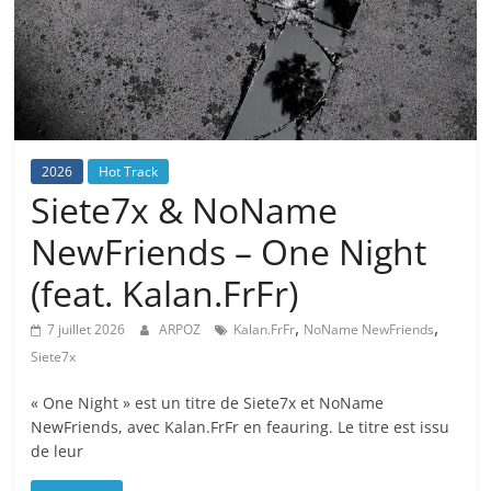
2026
Hot Track
Siete7x & NoName
NewFriends – One Night
(feat. Kalan.FrFr)
,
,
7 juillet 2026
ARPOZ
Kalan.FrFr
NoName NewFriends
Siete7x
« One Night » est un titre de Siete7x et NoName
NewFriends, avec Kalan.FrFr en feauring. Le titre est issu
de leur