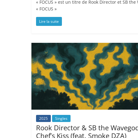
« FOCUS » est un titre de Rook Director et SB t
« FOCUS »
Lire la suite
2025
Singles
Rook Director & SB the Wavegod
Chef’s Kiss (feat. Smoke DZA)