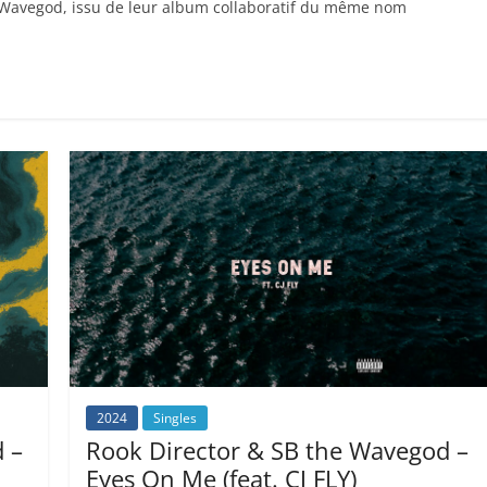
he Wavegod, issu de leur album collaboratif du même nom
2024
Singles
 –
Rook Director & SB the Wavegod –
Eyes On Me (feat. CJ FLY)