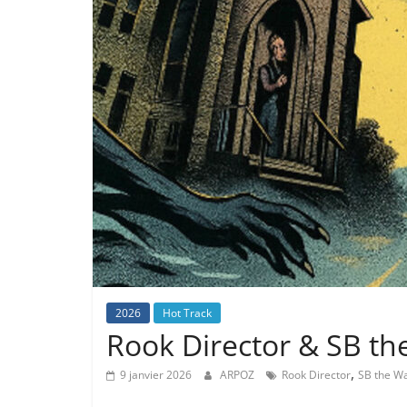
2026
Hot Track
Rook Director & SB t
,
9 janvier 2026
ARPOZ
Rook Director
SB the W