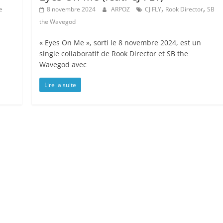
,
,
e
8 novembre 2024
ARPOZ
CJ FLY
Rook Director
SB
the Wavegod
« Eyes On Me », sorti le 8 novembre 2024, est un
single collaboratif de Rook Director et SB the
Wavegod avec
Lire la suite