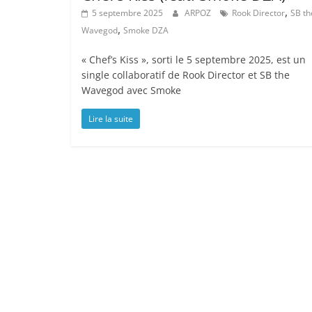
,
5 septembre 2025
ARPOZ
Rook Director
SB th
,
Wavegod
Smoke DZA
« Chef’s Kiss », sorti le 5 septembre 2025, est un
single collaboratif de Rook Director et SB the
Wavegod avec Smoke
Lire la suite