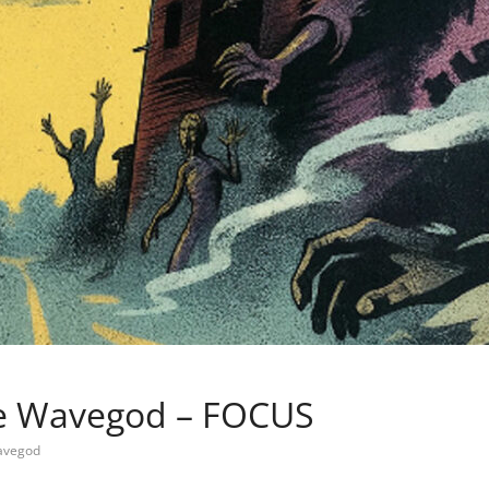
he Wavegod – FOCUS
avegod