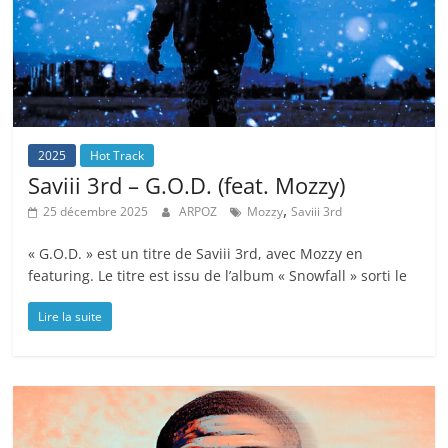
2025
Hot Track
Saviii 3rd – G.O.D. (feat. Mozzy)
,
25 décembre 2025
ARPOZ
Mozzy
Saviii 3rd
« G.O.D. » est un titre de Saviii 3rd, avec Mozzy en
featuring. Le titre est issu de l’album « Snowfall » sorti le
Lire la suite