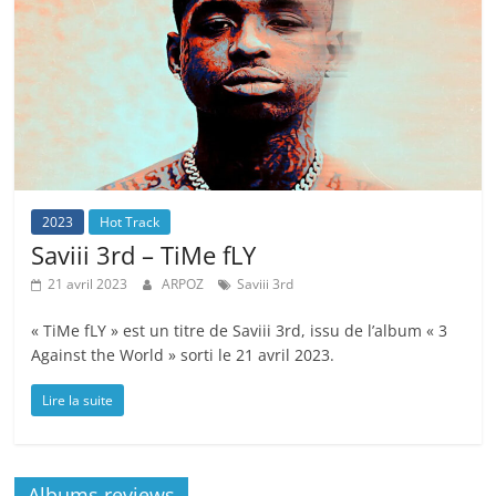
2023
Hot Track
Saviii 3rd – TiMe fLY
21 avril 2023
ARPOZ
Saviii 3rd
« TiMe fLY » est un titre de Saviii 3rd, issu de l’album « 3
Against the World » sorti le 21 avril 2023.
Lire la suite
Albums reviews