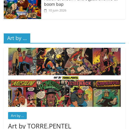
boom bap
10 juin 2026
Art by …
Art by ...
Art by TORRE.PENTEL