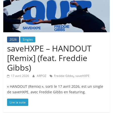
2026
Singles
saveHXPE – HANDOUT
[Remix] (feat. Freddie
Gibbs)
,
17 avril 2026
ARPOZ
Freddie Gibbs
saveHXPE
« HANDOUT (Remix) », sorti le 17 avril 2026, est un single
de saveHXPE, avec Freddie Gibbs en featuring.
Lire la suite